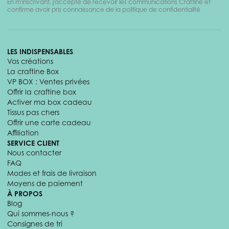
En m'inscrivant, j'accepte de recevoir les communications Craftine et
confirme avoir pris connaissance de la politique de confidentialité
LES INDISPENSABLES
Vos créations
La craftine Box
VP BOX : Ventes privées
Offrir la craftine box
Activer ma box cadeau
Tissus pas chers
Offrir une carte cadeau
Affiliation
SERVICE CLIENT
Nous contacter
FAQ
Modes et frais de livraison
Moyens de paiement
À PROPOS
Blog
Qui sommes-nous ?
Consignes de tri