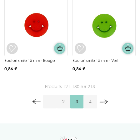
Bouton smile 15 mm - Rouge
Bouton smile 15 mm - Vert
0,86 €
0,86 €
Produits
121
-
180
sur
213
1
2
3
4
Page
Page
Vous lisez actuellement la pa
Page