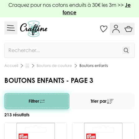
Allez au contenu
Craquez pour nos cotons enduits à 30€ les 3m >>
Je
fonce
Rechercher
Boutons de couture
Boutons enfants
Accueil
…
BOUTONS ENFANTS - PAGE 3
Filtrer
Trier par
213 résultats