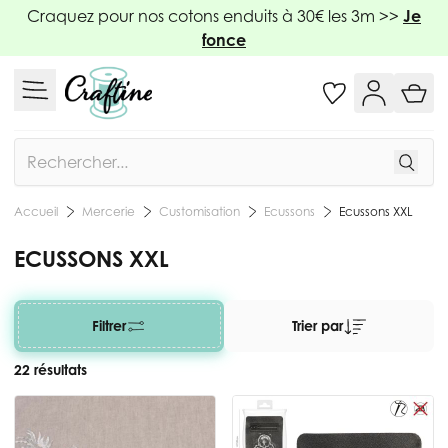
Allez au contenu
Craquez pour nos cotons enduits à 30€ les 3m >>
Je
fonce
Rechercher
Mercerie
Customisation
Ecussons
Ecussons XXL
Accueil
ECUSSONS XXL
Filtrer
Trier par
22 résultats