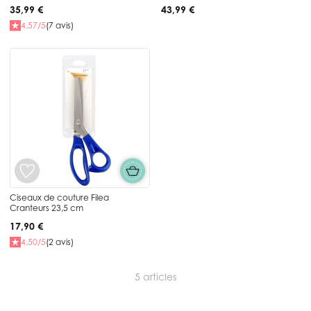
35,99 €
43,99 €
4.57/5
(7 avis)
Ciseaux de couture Filea
Cranteurs 23,5 cm
17,90 €
4.50/5
(2 avis)
5
articles