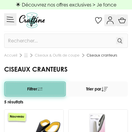
Allez au contenu
🌟 Découvrez nos offres exclusives >
Je fonce
Rechercher
Ciseaux & Outils de coupe
Ciseaux cranteurs
Accueil
…
CISEAUX CRANTEURS
Filtrer
Trier par
5 résultats
Nouveau