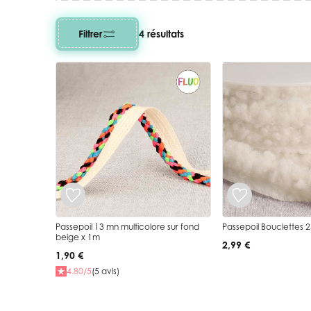
Filtrer
4 résultats
Passepoil 13 mn multicolore sur fond
Passepoil Bouclettes
beige x 1m
2,99 €
1,90 €
4.80/5
(5 avis)