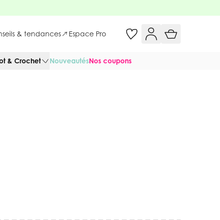
onseils & tendances
Espace Pro
cot & Crochet
Nouveautés
Nos coupons