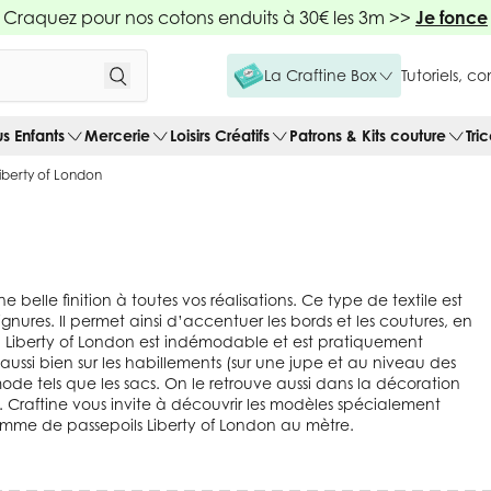
Craquez pour nos cotons enduits à 30€ les 3m >>
Je fonce
La Craftine Box
Tutoriels, c
us Enfants
Mercerie
Loisirs Créatifs
Patrons & Kits couture
Tri
Liberty of London
 belle finition à toutes vos réalisations. Ce type de textile est
nures. Il permet ainsi d’accentuer les bords et les coutures, en
poil Liberty of London est indémodable et est pratiquement
t aussi bien sur les habillements (sur une jupe et au niveau des
de tels que les sacs. On le retrouve aussi dans la décoration
s. Craftine vous invite à découvrir les modèles spécialement
amme de passepoils Liberty of London au mètre.