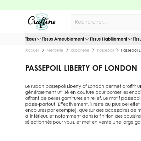
Allez au contenu
Rechercher
Tissus
Tissus Ameublement
Tissus Habillement
Tiss
Mercerie
Rubanerie
Passepoil
Passepoil 
Accueil
PASSEPOIL LIBERTY OF LONDON
Le ruban passepoil Liberty of London permet d’offrir une
généralement utilisé en couture pour border les encoig
offrant de belles garnitures en relief. Le motif passe
passe-partout. Effectivement, il reste du plus bel effe
encolures par exemple), que sur des accessoires de mo
d’intérieur, et notamment dans la finition des coussin
sélectionnés pour vous, et met en vente une large g