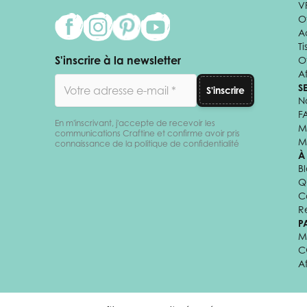
V
Of
A
Ti
S'inscrire à la newsletter
O
Af
Adresse email
S
S'inscrire
N
F
En m'inscrivant, j'accepte de recevoir les
M
communications Craftine et confirme avoir pris
M
connaissance de la politique de confidentialité
À
B
Q
C
R
P
M
C
A