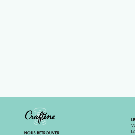
L
V
L
NOUS RETROUVER