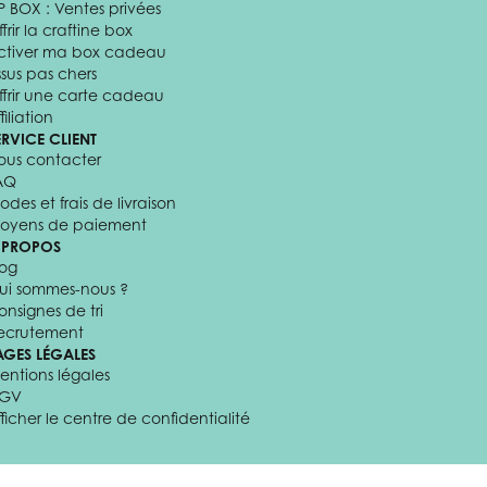
P BOX : Ventes privées
frir la craftine box
ctiver ma box cadeau
ssus pas chers
ffrir une carte cadeau
filiation
ERVICE CLIENT
ous contacter
AQ
odes et frais de livraison
oyens de paiement
 PROPOS
log
ui sommes-nous ?
onsignes de tri
ecrutement
AGES LÉGALES
entions légales
GV
fficher le centre de confidentialité