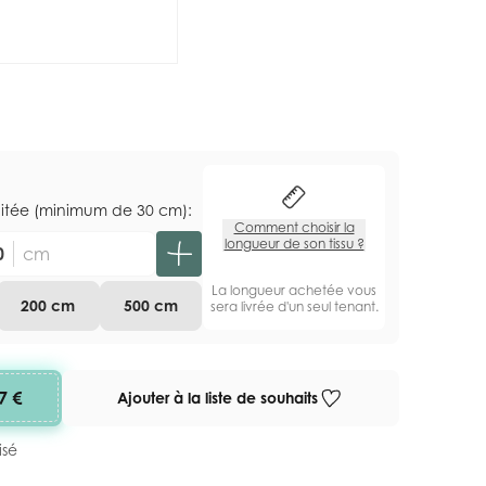
aitée (minimum de 30 cm):
Comment choisir la
longueur de son tissu ?
cm
La longueur achetée vous
200 cm
500 cm
sera livrée d'un seul tenant.
7 €
Ajouter à la liste de souhaits
isé