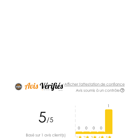
Afficher l'attestation de confiance
Avis soumis à un contrôle
1
5
/5
0
0
0
0
Basé sur 1 avis client(s)
1
2
3
4
5