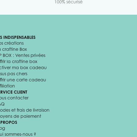
100% sécurisé
ES INDISPENSABLES
os créations
a craftine Box
P BOX : Ventes privées
frir la craftine box
ctiver ma box cadeau
ssus pas chers
ffrir une carte cadeau
filiation
ERVICE CLIENT
ous contacter
AQ
odes et frais de livraison
oyens de paiement
 PROPOS
log
ui sommes-nous ?