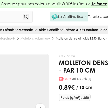
Craquez pour nos cotons enduits à 30€ les 3m >>
Je fonce
La Craftine Box
Tutoriels, c
us Enfants
Mercerie
Loisirs Créatifs
Patrons & Kits couture
Tri
Vlieseline ®
Molletons volumineux
Molleton dense et rigide L350 Blanc -
REF#:
50557
MOLLETON DENSE
- PAR 10 CM
5.00/5
Voir les avis (1)
0,89 €
/ 10 cm
Poids (g/m²) : 350