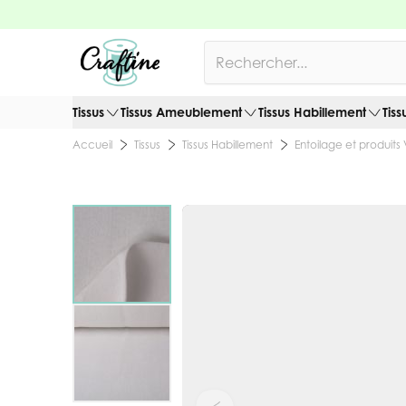
Allez au contenu
Rechercher
Tissus
Tissus Ameublement
Tissus Habillement
Tiss
Tissus
Tissus Habillement
Entoilage et produits 
Accueil