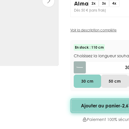
2x
3x
4x
Dès 50 € (sans frais)
Voir la description complète
En stock : 110 cm
Choisissez la longueur souh
Quantité
30 cm
50 cm
Ajouter au panier
-
2,6
Paiement 100% sécur