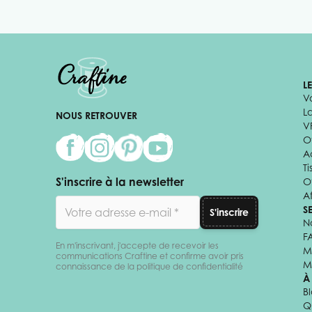
L
V
L
NOUS RETROUVER
V
Of
A
Ti
S'inscrire à la newsletter
O
Af
Adresse email
S
S'inscrire
N
F
En m'inscrivant, j'accepte de recevoir les
M
communications Craftine et confirme avoir pris
M
connaissance de la politique de confidentialité
À
B
Q