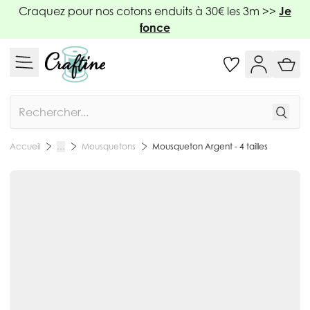
Allez au contenu
Craquez pour nos cotons enduits à 30€ les 3m >>
Je
fonce
Rechercher
Mousquetons
Mousqueton Argent - 4 tailles
Accueil
…