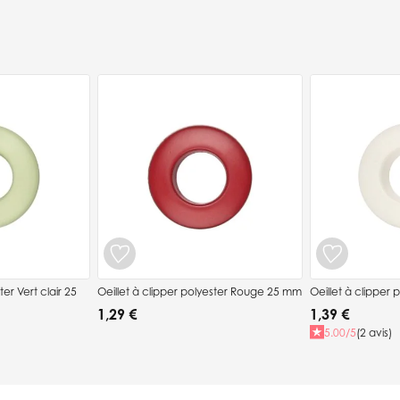
ter Vert clair 25
Oeillet à clipper polyester Rouge 25 mm
Oeillet à clipper
1,29 €
1,39 €
5.00/5
(2 avis)