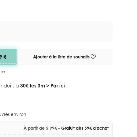
9 €
Ajouter à la liste de souhaits
isé
enduits à
30€ les 3m
>
Par ici
ouvrés environ
À partir de 5,99€
- Gratuit dès 59€ d'achat