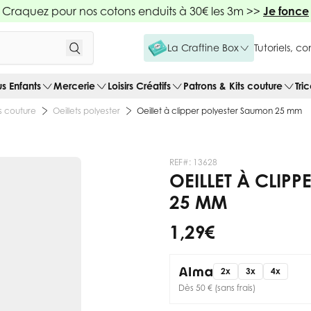
Craquez pour nos cotons enduits à 30€ les 3m >>
Je fonce
La Craftine Box
Tutoriels, c
us Enfants
Mercerie
Loisirs Créatifs
Patrons & Kits couture
Tri
ts couture
Oeillets polyester
Oeillet à clipper polyester Saumon 25 mm
REF#:
13628
OEILLET À CLIP
25 MM
1,29 €
2x
3x
4x
Dès 50 € (sans frais)