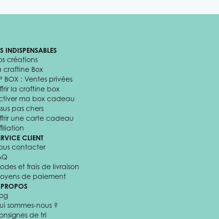
ES INDISPENSABLES
os créations
a craftine Box
P BOX : Ventes privées
frir la craftine box
ctiver ma box cadeau
ssus pas chers
ffrir une carte cadeau
filiation
ERVICE CLIENT
ous contacter
AQ
odes et frais de livraison
oyens de paiement
 PROPOS
log
ui sommes-nous ?
onsignes de tri