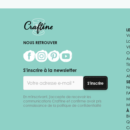
L
V
L
NOUS RETROUVER
V
Of
A
Ti
S'inscrire à la newsletter
O
Af
Adresse email
S
S'inscrire
N
F
En m'inscrivant, j'accepte de recevoir les
M
communications Craftine et confirme avoir pris
M
connaissance de la politique de confidentialité
À
B
Q
C