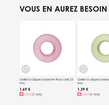
VOUS EN AUREZ BESOIN
Press to skip carousel
Oeillet à clipper polyester Rose clair 25
Oeillet à clipper polyes
mm
mm
1,69 €
1,39 €
5.00/5
(1 avis)
3.00/5
(1 avis)