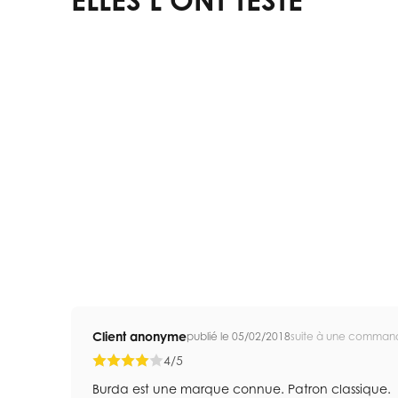
Client anonyme
publié le 05/02/2018
suite à une comman
4/5
Burda est une marque connue. Patron classique.