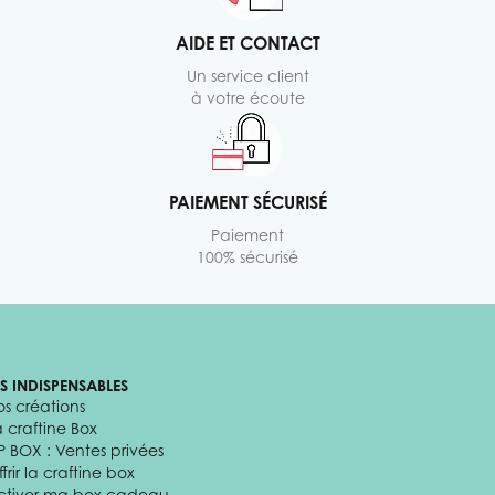
AIDE ET CONTACT
Un service client
à votre écoute
PAIEMENT SÉCURISÉ
Paiement
100% sécurisé
ES INDISPENSABLES
os créations
a craftine Box
P BOX : Ventes privées
frir la craftine box
ctiver ma box cadeau