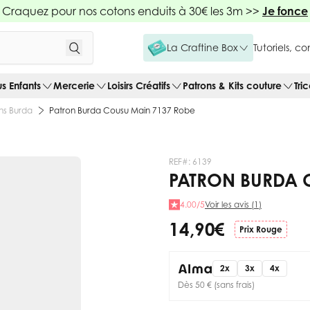
Craquez pour nos cotons enduits à 30€ les 3m >>
Je fonce
La Craftine Box
Tutoriels, c
us Enfants
Mercerie
Loisirs Créatifs
Patrons & Kits couture
Tri
ns Burda
Patron Burda Cousu Main 7137 Robe
REF#:
6139
PATRON BURDA 
4.00/5
Voir les avis (1)
14,90 €
Prix Rouge
2x
3x
4x
Dès 50 € (sans frais)