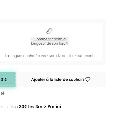
Comment choisir la
longueur de son tissu ?
La longueur achetée vous sera livrée d'un seul tenant.
90 €
Ajouter à la liste de souhaits
isé
enduits à
30€ les 3m
>
Par ici