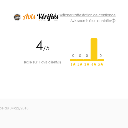
Afficher l'attestation de confiance
Avis soumis à un contrôle
1
4
/5
0
0
0
0
Basé sur 1 avis client(s)
1
2
3
4
5
de du 04/22/2018