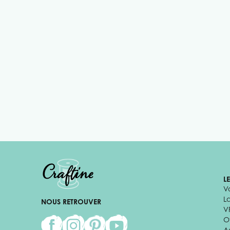
L
V
L
NOUS RETROUVER
V
Of
A