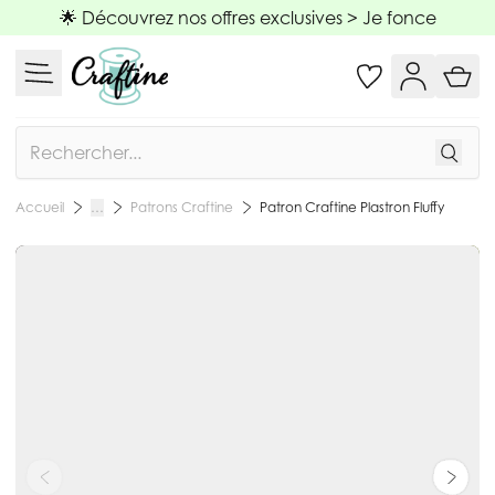
Allez au contenu
🌟 Découvrez nos offres exclusives >
Je fonce
Rechercher
Patrons Craftine
Patron Craftine Plastron Fluffy
Accueil
…