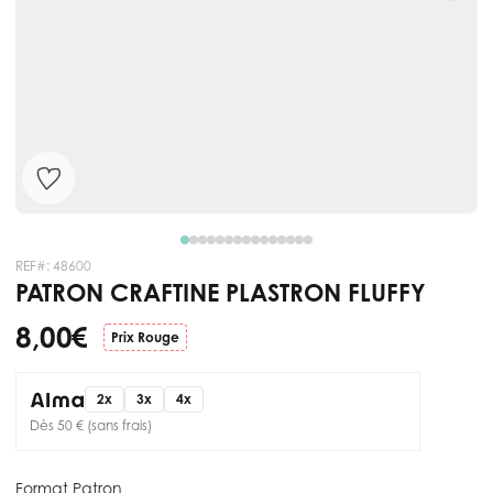
REF#:
48600
PATRON CRAFTINE PLASTRON FLUFFY
8,00 €
Prix Rouge
2x
3x
4x
Dès 50 € (sans frais)
Format Patron