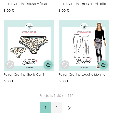
Patron Craftine Blouse Mélisse
Patron Craftine Brassière Violette
8,00 €
6,00 €
Patron Craftine Shorty Cumin
Patron Craftine Legging Menthe
5,00 €
8,00 €
Produits
1
-
60
sur
115
1
2
Vous lisez actuellement la page
Page