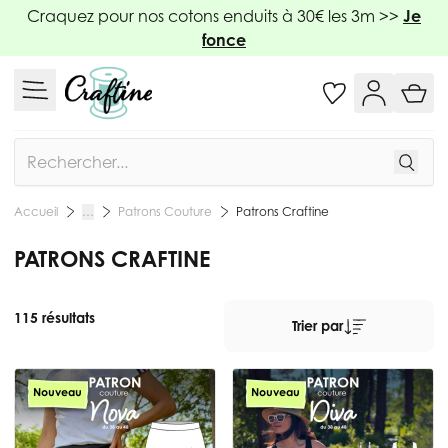
Allez au contenu
Craquez pour nos cotons enduits à 30€ les 3m >>
Je
fonce
Rechercher
Patrons Couture
Patrons Craftine
Accueil
…
PATRONS CRAFTINE
115 résultats
Trier par
Nouveau
Nouveau