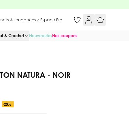
onseils & tendances
Espace Pro
cot & Crochet
Nouveautés
Nos coupons
TON NATURA - NOIR
-20%