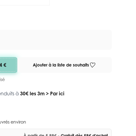
4 €
Ajouter à la liste de souhaits
isé
enduits à
30€ les 3m
>
Par ici
ouvrés environ
À partir de 5,99€
- Gratuit dès 59€ d'achat