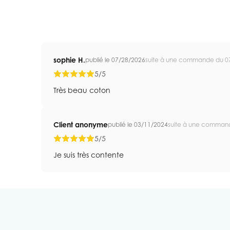
sophie H.
publié le 07/28/2026
suite à une commande du 0
5/5
Très beau coton
Client anonyme
publié le 03/11/2024
suite à une comman
5/5
Je suis très contente