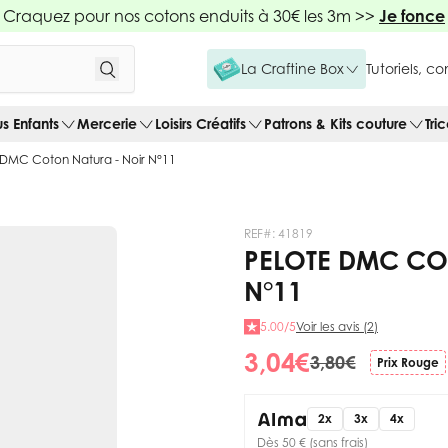
Craquez pour nos cotons enduits à 30€ les 3m >>
Je fonce
La Craftine Box
Tutoriels, c
us Enfants
Mercerie
Loisirs Créatifs
Patrons & Kits couture
Tri
 DMC Coton Natura - Noir N°11
REF#:
41819
PELOTE DMC CO
N°11
5.00/5
Voir les avis (2)
3,04 €
3,80 €
Prix Rouge
2x
3x
4x
Dès 50 € (sans frais)