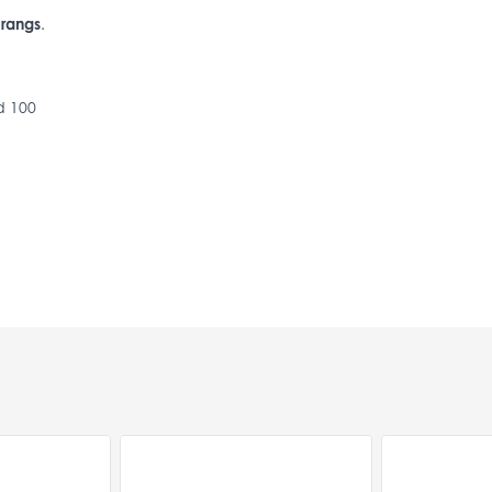
 rangs
.
d 100