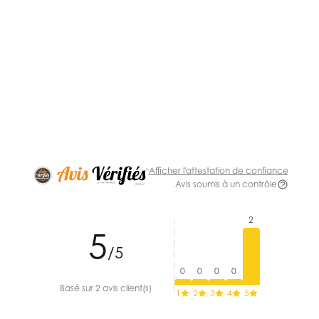
Afficher l'attestation de confiance
Avis soumis à un contrôle
2
5
/5
0
0
0
0
Basé sur 2 avis client(s)
1
2
3
4
5