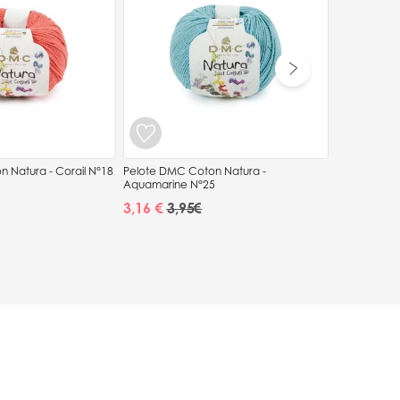
5.00/5
(1 a
 Natura - Corail N°18
Pelote DMC Coton Natura -
Aquamarine N°25
3,16 €
3,95 €