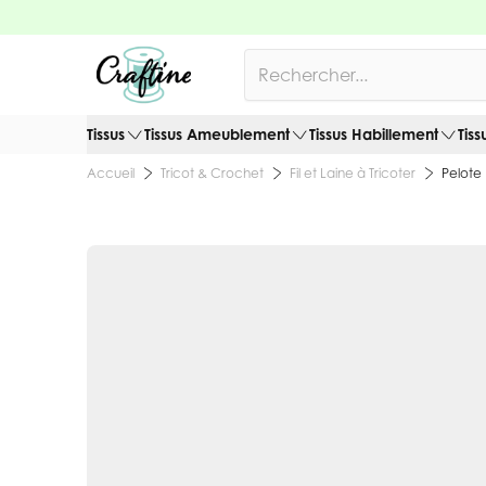
Allez au contenu
Rechercher
Tissus
Tissus Ameublement
Tissus Habillement
Tiss
Tricot & Crochet
Fil et Laine à Tricoter
Pelote
Accueil