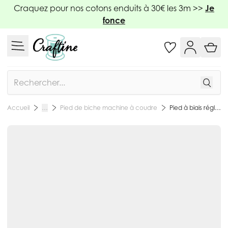
Allez au contenu
Craquez pour nos cotons enduits à 30€ les 3m >>
Je
fonce
Rechercher
Pied de biche machine à coudre
Pied à biais réglable
Accueil
…