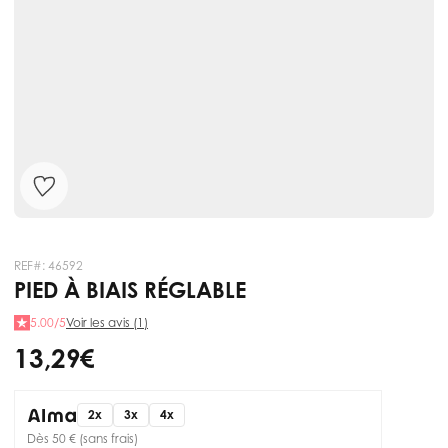
REF#:
46592
PIED À BIAIS RÉGLABLE
5.00/5
Voir les avis (1)
13,29 €
2x
3x
4x
Dès 50 € (sans frais)