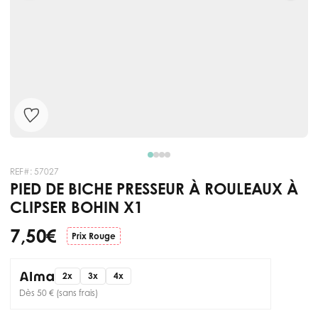
REF#:
57027
PIED DE BICHE PRESSEUR À ROULEAUX À
CLIPSER BOHIN X1
7,50 €
Prix Rouge
2x
3x
4x
Dès 50 € (sans frais)