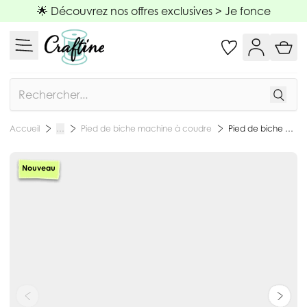
Allez au contenu
🌟 Découvrez nos offres exclusives >
Je fonce
Rechercher
Pied de biche machine à coudre
Pied de biche presseur à rouleaux à clipser Bohin x1
Accueil
…
Nouveau