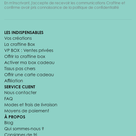
En m'inscrivant, j'accepte de recevoir les communications Craftine et
confirme avoir pris connaissance de la politique de confidentialité
LES INDISPENSABLES
Vos créations
La craftine Box
VP BOX : Ventes privées
Offrir la craftine box
Activer ma box cadeau
Tissus pas chers
Offrir une carte cadeau
Affiliation
SERVICE CLIENT
Nous contacter
FAQ
Modes et frais de livraison
Moyens de paiement
À PROPOS
Blog
Qui sommes-nous ?
Consignes de tri