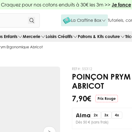
Craquez pour nos cotons enduits à 30€ les 3m >>
Je fonce
La Craftine Box
Tutoriels, c
us Enfants
Mercerie
Loisirs Créatifs
Patrons & Kits couture
Tri
rym Ergonomique Abricot
REF#:
55312
POINÇON PRYM
ABRICOT
7,90 €
Prix Rouge
2x
3x
4x
Dès 50 € (sans frais)