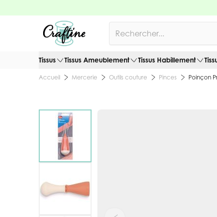
Allez au contenu
Rechercher
Tissus
Tissus Ameublement
Tissus Habillement
Tiss
Mercerie
Outils couture
Pinces
Poinçon P
Accueil