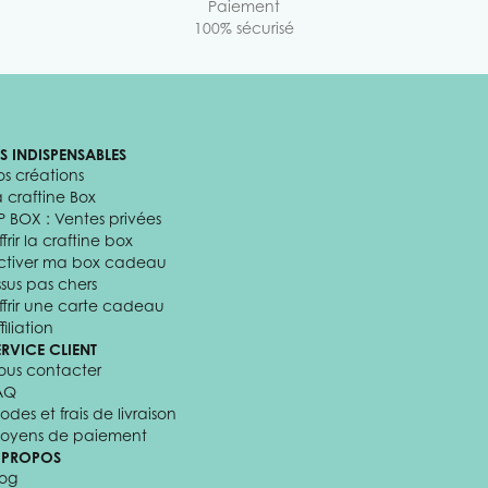
Paiement
100% sécurisé
ES INDISPENSABLES
os créations
a craftine Box
P BOX : Ventes privées
frir la craftine box
ctiver ma box cadeau
ssus pas chers
ffrir une carte cadeau
filiation
ERVICE CLIENT
ous contacter
AQ
odes et frais de livraison
oyens de paiement
 PROPOS
log