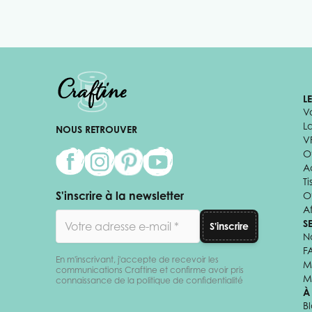
L
V
L
NOUS RETROUVER
V
Of
A
Ti
S'inscrire à la newsletter
O
Af
Adresse email
S
S'inscrire
N
F
En m'inscrivant, j'accepte de recevoir les
M
communications Craftine et confirme avoir pris
M
connaissance de la politique de confidentialité
À
B