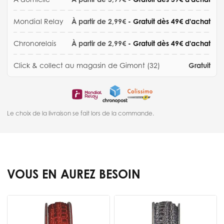
Mondial Relay
À partir de 2,99€
- Gratuit dès 49€ d'achat
Chronorelais
À partir de 2,99€
- Gratuit dès 49€ d'achat
Click & collect au magasin de Gimont (32)
Gratuit
Le choix de la livraison se fait lors de la commande.
VOUS EN AUREZ BESOIN
Press to skip carousel
R