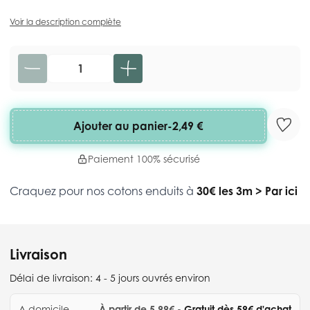
Voir la description complète
Quantité
Ajouter au panier
-
2,49 €
Paiement 100% sécurisé
Craquez pour nos cotons enduits à
30€ les 3m
>
Par ici
Livraison
Délai de livraison:
4 - 5 jours ouvrés environ
A domicile
À partir de 5,99€
- Gratuit dès 59€ d'achat