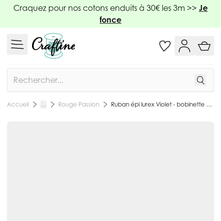
Allez au contenu
Craquez pour nos cotons enduits à 30€ les 3m >>
Je
fonce
Rechercher
Rouge Passion
Ruban épi lurex Violet - bobinette 2m
Accueil
…