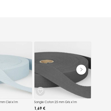
Sangle Cot
1,69 €
5.00/5
(1 a
 mm Ciel x1m
Sangle Coton 25 mm Gris x1m
1,69 €