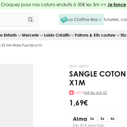
Craquez pour nos cotons enduits à 30€ les 3m >>
Je fonce
La Craftine Box
Tutoriels, c
us Enfants
Mercerie
Loisirs Créatifs
Patrons & Kits couture
Tri
n 25 mm Rose Fuschia x1m
REF#:
48503
SANGLE COTON 
X1M
5.00/5
Voir les avis (2)
1,69 €
2x
3x
4x
Dès 50 € (sans frais)