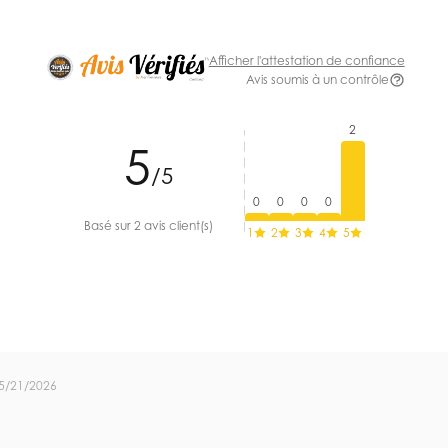
Afficher l'attestation de confiance
Avis soumis à un contrôle
2
5
/5
0
0
0
0
Basé sur 2 avis client(s)
1
2
3
4
5
5/21/2026