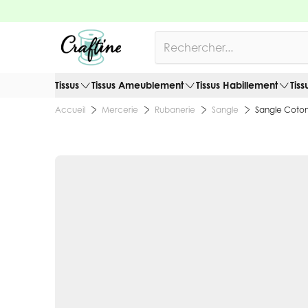
Allez au contenu
Rechercher
Tissus
Tissus Ameublement
Tissus Habillement
Tiss
Mercerie
Rubanerie
Sangle
Sangle Coto
Accueil