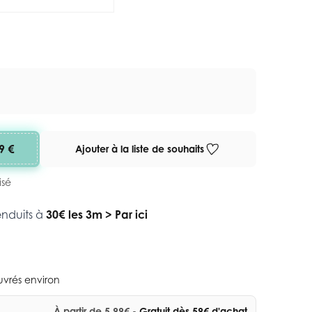
9 €
Ajouter à la liste de souhaits
isé
enduits à
30€ les 3m
>
Par ici
ouvrés environ
À partir de 5,99€
- Gratuit dès 59€ d'achat