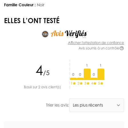
Famille Couleur :
Noir
ELLES L’ONT TESTÉ
Afficher l'attestation de confiance
Avis soumis à un contrôle
4
1
1
/5
0
0
0
1
2
3
4
5
Basé sur 2 avis client(s)
Trier les avis: