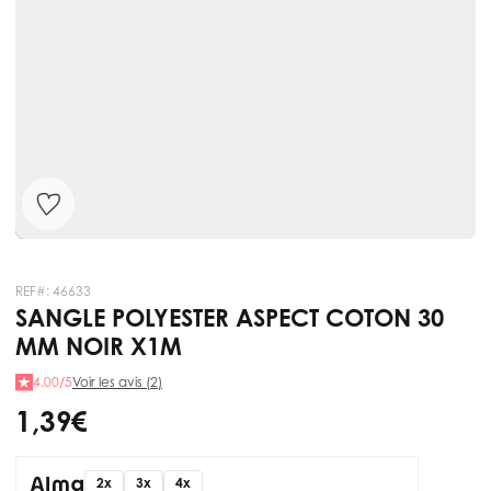
REF#:
46633
SANGLE POLYESTER ASPECT COTON 30
MM NOIR X1M
4.00/5
Voir les avis (2)
1,39 €
2x
3x
4x