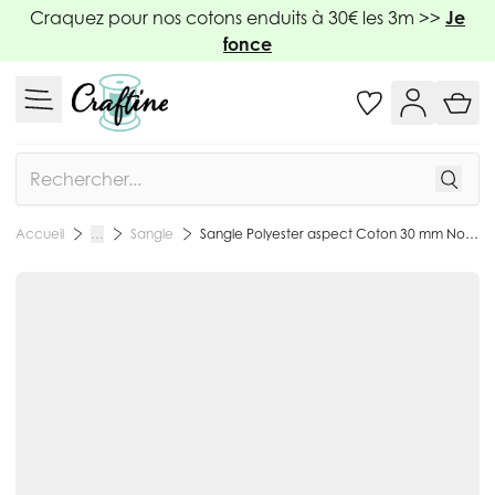
Allez au contenu
Craquez pour nos cotons enduits à 30€ les 3m >>
Je
fonce
Rechercher
Sangle
Sangle Polyester aspect Coton 30 mm Noir x1m
Accueil
…