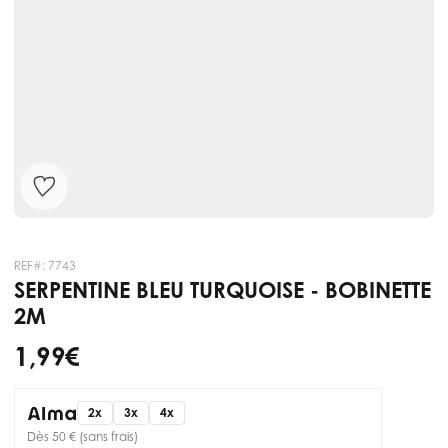
REF#:
7743
SERPENTINE BLEU TURQUOISE - BOBINETTE
2M
1,99 €
2x
3x
4x
Dès 50 € (sans frais)