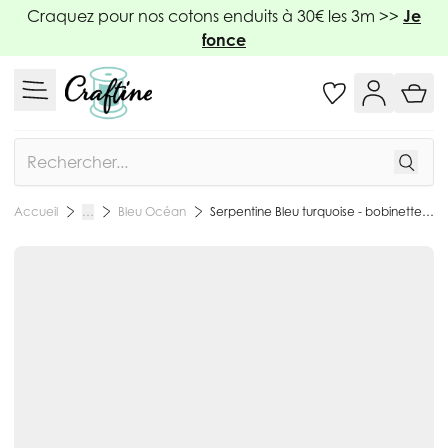
Allez au contenu
Craquez pour nos cotons enduits à 30€ les 3m >>
Je
fonce
Rechercher
Bleu Océan
Serpentine Bleu turquoise - bobinette 2m
Accueil
…