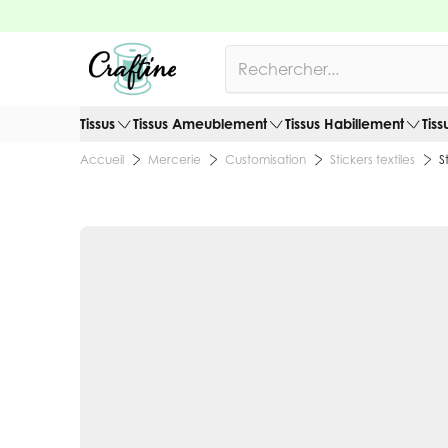
Allez au contenu
Rechercher
Tissus
Tissus Ameublement
Tissus Habillement
Tiss
Mercerie
Customisation
Stickers textiles
S
Accueil