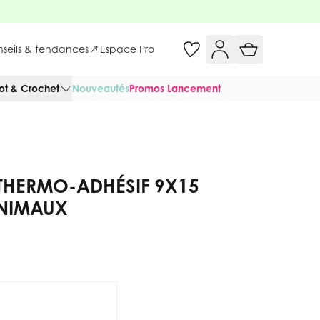
onseils & tendances
Espace Pro
cot & Crochet
Nouveautés
Promos Lancement
E THERMO-ADHÉSIF 9X15
ANIMAUX