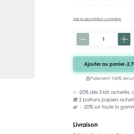
Voir la description complète
Quantité
Ajouter au panier
-
2,7
Paiement 100% sécur
✨ -20% dès 3 kits achetés,
🎁 2 patrons papiers achet
🌿 : -20% sur toute la ga
Livraison