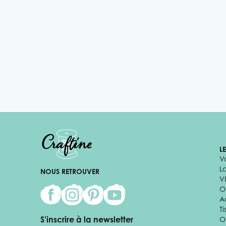
L
V
L
NOUS RETROUVER
V
Of
A
Ti
S'inscrire à la newsletter
O