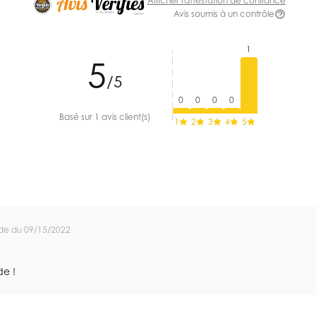
Afficher l'attestation de confiance
Avis soumis à un contrôle
1
5
/5
0
0
0
0
Basé sur 1 avis client(s)
1
2
3
4
5
de du 09/15/2022
de !