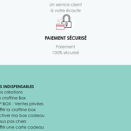
Un service client
à votre écoute
PAIEMENT SÉCURISÉ
Paiement
100% sécurisé
ES INDISPENSABLES
os créations
a craftine Box
P BOX : Ventes privées
frir la craftine box
ctiver ma box cadeau
ssus pas chers
ffrir une carte cadeau