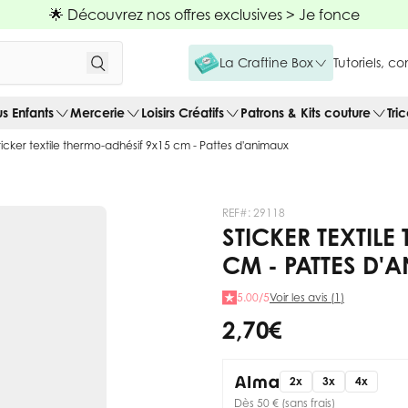
🌟 Découvrez nos offres exclusives >
Je fonce
La Craftine Box
Tutoriels, c
us Enfants
Mercerie
Loisirs Créatifs
Patrons & Kits couture
Tri
ticker textile thermo-adhésif 9x15 cm - Pattes d'animaux
REF#:
29118
STICKER TEXTIL
CM - PATTES D'
5.00/5
Voir les avis (1)
2,70 €
2x
3x
4x
Dès 50 € (sans frais)