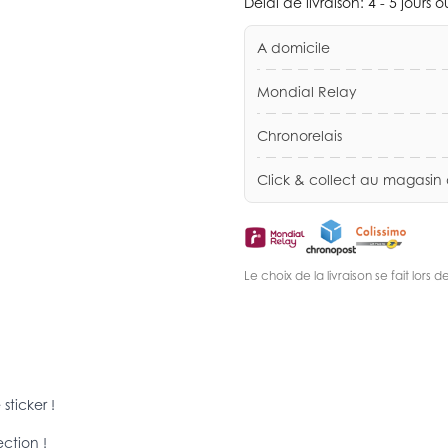
Délai de livraison:
4 - 5 jours 
A domicile
Mondial Relay
Chronorelais
Click & collect au magasin
Le choix de la livraison se fait lor
sticker !
ection !