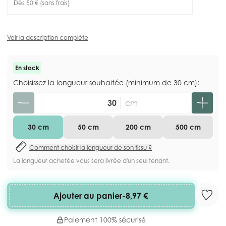
Dès 50 € (sans frais)
Voir la description complète
En stock
Choisissez la longueur souhaitée (minimum de 30 cm):
Quantité
cm
30 cm
50 cm
200 cm
500 cm
Comment choisir la longueur de son tissu ?
La longueur achetée vous sera livrée d'un seul tenant.
Ajouter au panier
-
8,97 €
Paiement 100% sécurisé