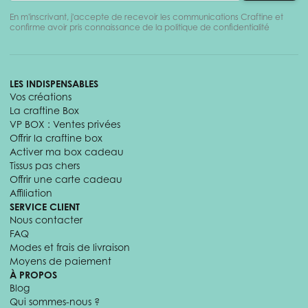
En m'inscrivant, j'accepte de recevoir les communications Craftine et
confirme avoir pris connaissance de la politique de confidentialité
LES INDISPENSABLES
Vos créations
La craftine Box
VP BOX : Ventes privées
Offrir la craftine box
Activer ma box cadeau
Tissus pas chers
Offrir une carte cadeau
Affiliation
SERVICE CLIENT
Nous contacter
FAQ
Modes et frais de livraison
Moyens de paiement
À PROPOS
Blog
Qui sommes-nous ?