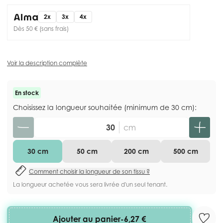
2x
3x
4x
Dès 50 € (sans frais)
Voir la description complète
En stock
Choisissez la longueur souhaitée (minimum de 30 cm):
Quantité
cm
30 cm
50 cm
200 cm
500 cm
Comment choisir la longueur de son tissu ?
La longueur achetée vous sera livrée d'un seul tenant.
Ajouter au panier
-
6,27 €