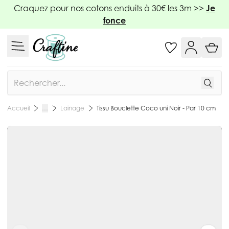
Allez au contenu
Craquez pour nos cotons enduits à 30€ les 3m >>
Je
fonce
Rechercher
Lainage
Tissu Bouclette Coco uni Noir - Par 10 cm
Accueil
…