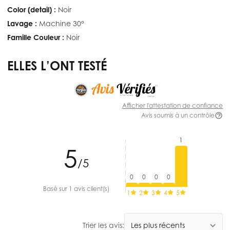
Color (detail) :
Noir
Lavage :
Machine 30°
Famille Couleur :
Noir
ELLES L’ONT TESTÉ
Afficher l'attestation de confiance
Avis soumis à un contrôle
1
5
/5
0
0
0
0
Basé sur 1 avis client(s)
1
2
3
4
5
Trier les avis: