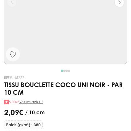
REF#:
45222
TISSU BOUCLETTE COCO UNI NOIR - PAR
10 CM
5.00/5
Voir les avis (1)
2,09 €
/ 10 cm
Poids (g/m²) : 380