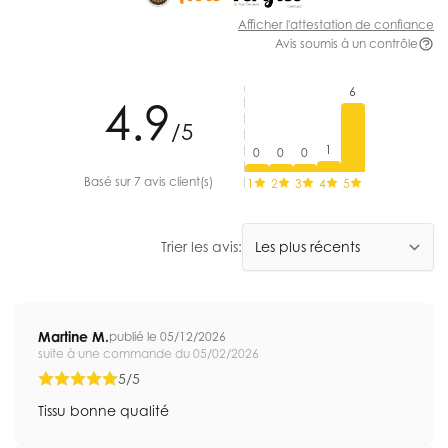
Afficher l'attestation de confiance
Avis soumis à un contrôle
6
4.9
/5
1
0
0
0
Basé sur 7 avis client(s)
1
2
3
4
5
Trier les avis:
Martine M.
publié le 05/12/2026
suite à une commande du 05/02/2026
5/5
Tissu bonne qualité