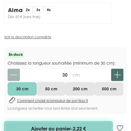
2x
3x
4x
Dès 50 € (sans frais)
Voir la description complète
En stock
Choisissez la longueur souhaitée (minimum de 30 cm):
Quantité
cm
30 cm
50 cm
200 cm
500 cm
Comment choisir la longueur de son tissu ?
La longueur achetée vous sera livrée d'un seul tenant.
Ajouter au panier
-
2,22 €