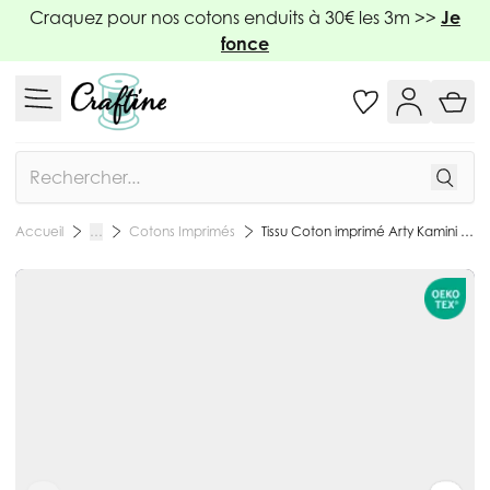
Allez au contenu
Craquez pour nos cotons enduits à 30€ les 3m >>
Je
fonce
Rechercher
Cotons Imprimés
Tissu Coton imprimé Arty Kamini sur fond Bleu marine - Par 10 cm
Accueil
…