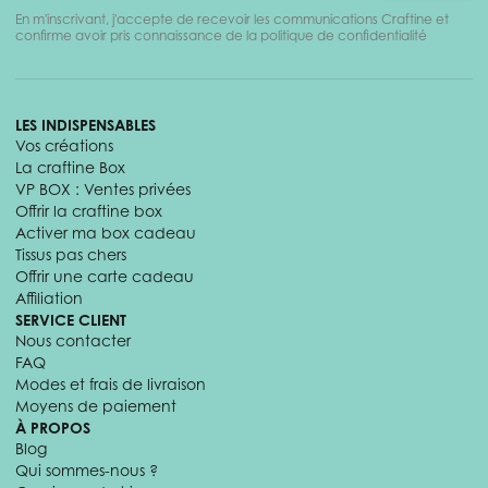
En m'inscrivant, j'accepte de recevoir les communications Craftine et
confirme avoir pris connaissance de la politique de confidentialité
LES INDISPENSABLES
Vos créations
La craftine Box
VP BOX : Ventes privées
Offrir la craftine box
Activer ma box cadeau
Tissus pas chers
Offrir une carte cadeau
Affiliation
SERVICE CLIENT
Nous contacter
FAQ
Modes et frais de livraison
Moyens de paiement
À PROPOS
Blog
Qui sommes-nous ?