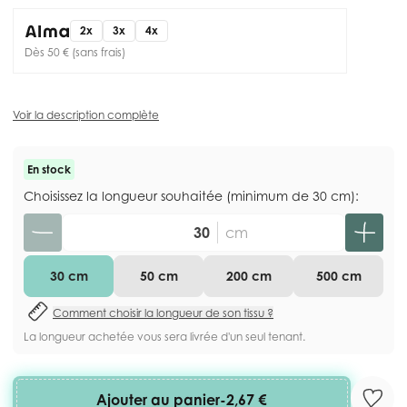
2x
3x
4x
Dès 50 € (sans frais)
Voir la description complète
En stock
Choisissez la longueur souhaitée (minimum de 30 cm):
Quantité
cm
30 cm
50 cm
200 cm
500 cm
Comment choisir la longueur de son tissu ?
La longueur achetée vous sera livrée d'un seul tenant.
Ajouter au panier
-
2,67 €