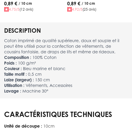
0,89 €
0,89 €
/ 10 cm
/ 10 cm
4.75/5
(12 avis)
4.92/5
(25 avis)
DESCRIPTION
Coton imprimé de qualité supérieure, doux et souple et il
peut être utilisé pour la confection de vêtements, de
coussins fantaisie, de draps de lits et même de rideaux.
Composition :
100% Coton
Poids :
100 g/m²
Couleur :
Bleu marine et blanc
Taille motif :
0,5 cm
Laize (largeur) :
150 cm
Utilisation :
Vêtements, Accessoires
Lavage :
Machine 30°
CARACTÉRISTIQUES TECHNIQUES
Unité de découpe :
10cm