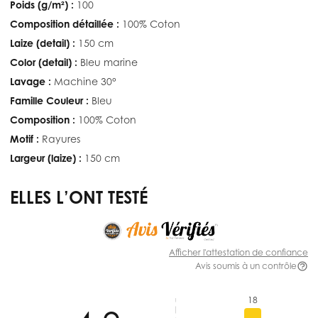
Poids (g/m²) :
100
Composition détaillée :
100% Coton
Laize (detail) :
150 cm
Color (detail) :
Bleu marine
Lavage :
Machine 30°
Famille Couleur :
Bleu
Composition :
100% Coton
Motif :
Rayures
Largeur (laize) :
150 cm
ELLES L’ONT TESTÉ
Afficher l'attestation de confiance
Avis soumis à un contrôle
18