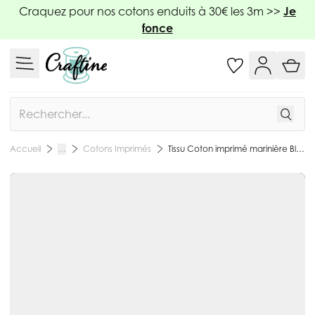
Allez au contenu
Craquez pour nos cotons enduits à 30€ les 3m >>
Je
fonce
Rechercher
Cotons Imprimés
Tissu Coton imprimé marinière Bleu marine et blanc - Par 10 cm
Accueil
…