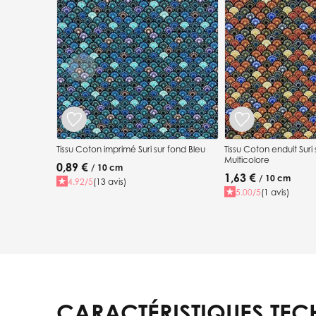
Tissu Coton imprimé Suri sur fond Bleu
Tissu Coton enduit Suri
Multicolore
0,89 €
/ 10 cm
1,63 €
/ 10 cm
4.92/5
(13 avis)
5.00/5
(1 avis)
CARACTÉRISTIQUES TEC