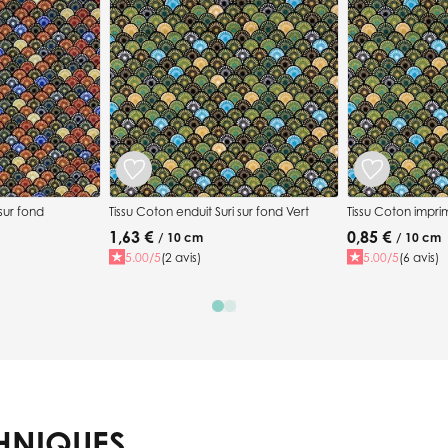
 sur fond
Tissu Coton enduit Suri sur fond Vert
Tissu Coton imprim
1,63 €
0,85 €
/ 10 cm
/ 10 cm
5.00/5
(2 avis)
5.00/5
(6 avis)
HNIQUES