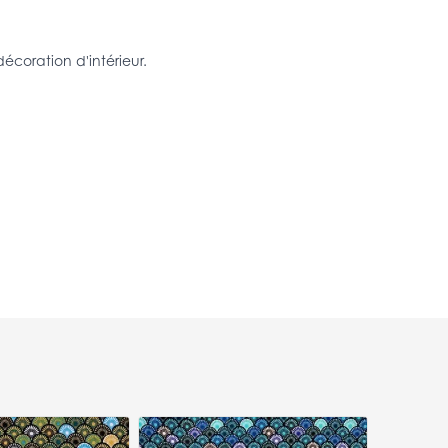
écoration d'intérieur.
Tissu Coton 