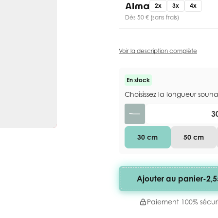
2x
3x
4x
Dès 50 € (sans frais)
Voir la description complète
En stock
Choisissez la longueur souh
Quantité
30 cm
50 cm
Ajouter au panier
-
2,5
Paiement 100% sécur