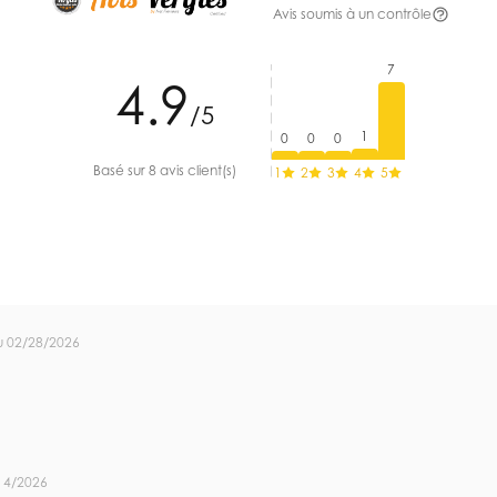
Avis soumis à un contrôle
7
4.9
/5
1
0
0
0
Basé sur 8 avis client(s)
1
2
3
4
5
u 02/28/2026
14/2026