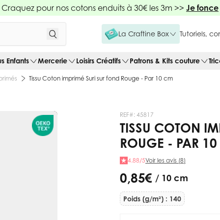
Craquez pour nos cotons enduits à 30€ les 3m >>
Je fonce
La Craftine Box
Tutoriels, c
us Enfants
Mercerie
Loisirs Créatifs
Patrons & Kits couture
Tri
primés
Tissu Coton imprimé Suri sur fond Rouge - Par 10 cm
REF#:
45817
TISSU COTON IM
ROUGE - PAR 1
4.88/5
Voir les avis (8)
0,85 €
/ 10 cm
Poids (g/m²) : 140