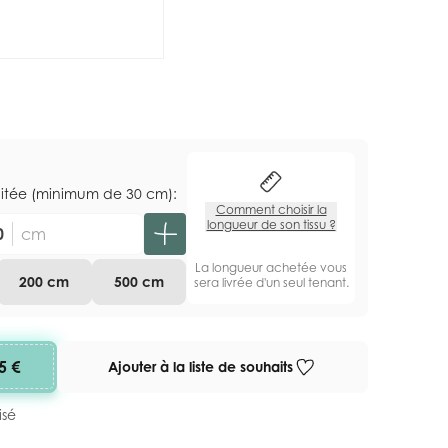
aitée (minimum de 30 cm):
Comment choisir la
longueur de son tissu ?
cm
La longueur achetée vous
200 cm
500 cm
sera livrée d'un seul tenant.
5 €
Ajouter à la liste de souhaits
isé