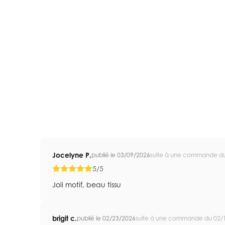
Jocelyne P.
publié le 03/09/2026
suite à une commande d
5/5
Joli motif, beau tissu
brigit c.
publié le 02/23/2026
suite à une commande du 02/