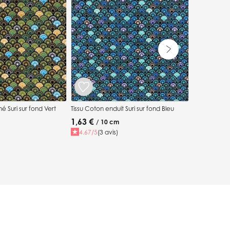
0,85 €
/ 1
5.00/5
(6 a
é Suri sur fond Vert
Tissu Coton enduit Suri sur fond Bleu
1,63 €
/ 10 cm
4.67/5
(3 avis)