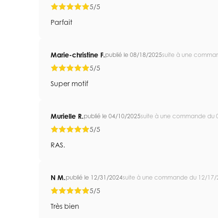
5/5
Parfait
Marie-christine F.
publié le 08/18/2025
suite à une comma
5/5
Super motif
Murielle R.
publié le 04/10/2025
suite à une commande du 
5/5
RAS.
N M.
publié le 12/31/2024
suite à une commande du 12/17/
5/5
Très bien