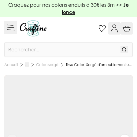
Allez au contenu
Craquez pour nos cotons enduits à 30€ les 3m >>
Je
fonce
Rechercher
Coton sergé
Tissu Coton Sergé d'ameublement uni Taupe - Par 10 cm
Accueil
…