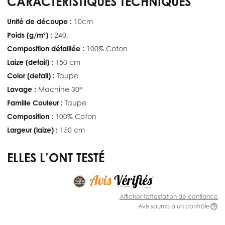
CARACTÉRISTIQUES TECHNIQUES
Unité de découpe :
10cm
Poids (g/m²) :
240
Composition détaillée :
100% Coton
Laize (detail) :
150 cm
Color (detail) :
Taupe
Lavage :
Machine 30°
Famille Couleur :
Taupe
Composition :
100% Coton
Largeur (laize) :
150 cm
ELLES L’ONT TESTÉ
Afficher l'attestation de confiance
Avis soumis à un contrôle