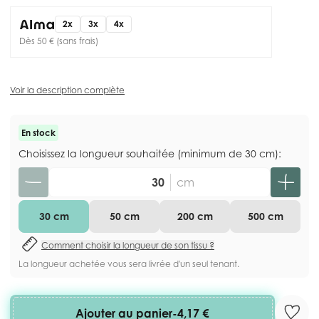
2x
3x
4x
Dès 50 € (sans frais)
Voir la description complète
En stock
Choisissez la longueur souhaitée (minimum de 30 cm):
Quantité
cm
30 cm
50 cm
200 cm
500 cm
Comment choisir la longueur de son tissu ?
La longueur achetée vous sera livrée d'un seul tenant.
Ajouter au panier
-
4,17 €