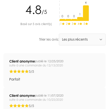
4
4.8
/5
1
0
0
0
1
2
3
4
5
Basé sur 5 avis client(s)
Trier les avis:
Client anonyme
publié le 12/25/2020
suite à une commande du 12/13/2020
5/5
Parfait
Client anonyme
publié le 11/07/2020
suite à une commande du 10/25/2020
5/5