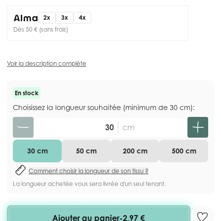
2x
3x
4x
Dès 50 € (sans frais)
Voir la description complète
En stock
Choisissez la longueur souhaitée (minimum de 30 cm):
Quantité
cm
30 cm
50 cm
200 cm
500 cm
Comment choisir la longueur de son tissu ?
La longueur achetée vous sera livrée d'un seul tenant.
Ajouter au panier
-
2,97 €