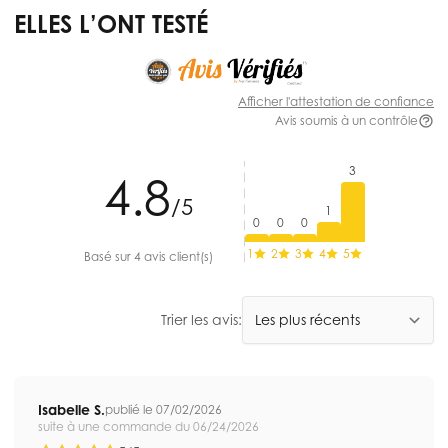
ELLES L’ONT TESTÉ
Afficher l'attestation de confiance
Avis soumis à un contrôle
3
4.8
/5
1
0
0
0
1
2
3
4
5
Basé sur 4 avis client(s)
Trier les avis:
Isabelle S.
publié le 07/02/2026
suite à une commande du 06/24/2026