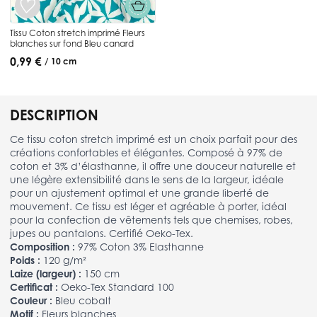
Tissu Coton stretch imprimé Fleurs
blanches sur fond Bleu canard
0,99 €
/ 10 cm
DESCRIPTION
Ce tissu coton stretch imprimé est un choix parfait pour des
créations confortables et élégantes. Composé à 97% de
coton et 3% d’élasthanne, il offre une douceur naturelle et
une légère extensibilité dans le sens de la largeur, idéale
pour un ajustement optimal et une grande liberté de
mouvement. Ce tissu est léger et agréable à porter, idéal
pour la confection de vêtements tels que chemises, robes,
jupes ou pantalons. Certifié Oeko-Tex.
Composition :
97% Coton 3% Elasthanne
Poids :
120 g/m²
Laize (largeur) :
150 cm
Certificat :
Oeko-Tex Standard 100
Couleur :
Bleu cobalt
Motif :
Fleurs blanches