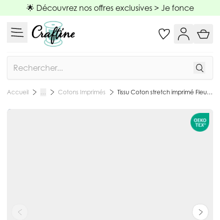
Allez au contenu
🌟 Découvrez nos offres exclusives >
Je fonce
Rechercher
Cotons Imprimés
Tissu Coton stretch imprimé Fleurs blanches sur fond Bleu cobalt - Par 10 cm
Accueil
…