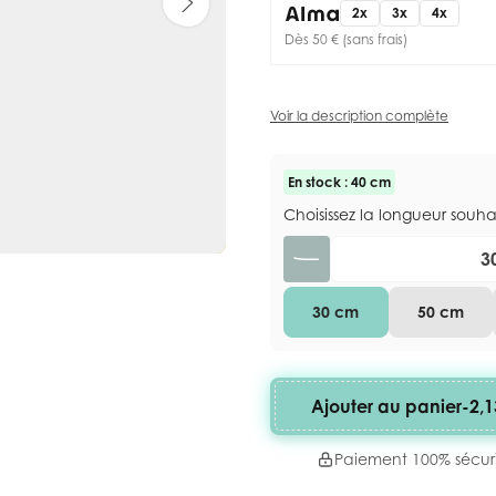
2x
3x
4x
Dès 50 € (sans frais)
Voir la description complète
En stock : 40 cm
Choisissez la longueur souh
Quantité
30 cm
50 cm
Ajouter au panier
-
2,1
Paiement 100% sécur