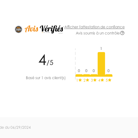
Afficher l'attestation de confiance
Avis soumis à un contrôle
1
4
/5
0
0
0
0
Basé sur 1 avis client(s)
1
2
3
4
5
de du 06/29/2024