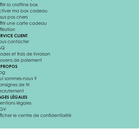
frir la craftine box
ctiver ma box cadeau
ssus pas chers
ffrir une carte cadeau
filiation
ERVICE CLIENT
ous contacter
AQ
odes et frais de livraison
oyens de paiement
 PROPOS
log
ui sommes-nous ?
onsignes de tri
ecrutement
AGES LÉGALES
entions légales
GV
fficher le centre de confidentialité