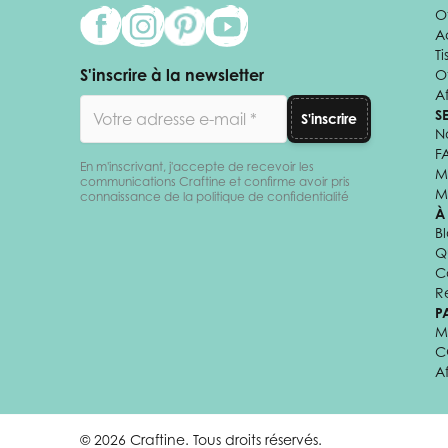
Of
A
Ti
S'inscrire à la newsletter
O
Af
Adresse email
S
S'inscrire
N
F
En m'inscrivant, j'accepte de recevoir les
M
communications Craftine et confirme avoir pris
M
connaissance de la politique de confidentialité
À
B
Q
C
R
P
M
C
A
© 2026 Craftine. Tous droits réservés.