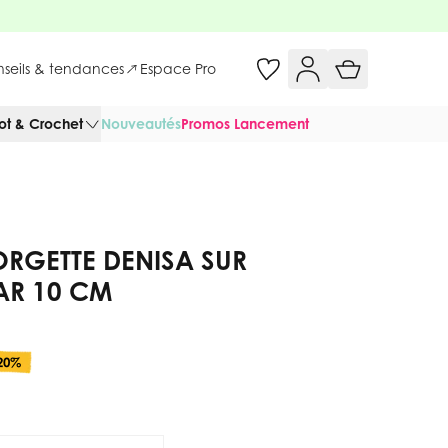
onseils & tendances
Espace Pro
cot & Crochet
Nouveautés
Promos Lancement
ORGETTE DENISA SUR
AR 10 CM
20%