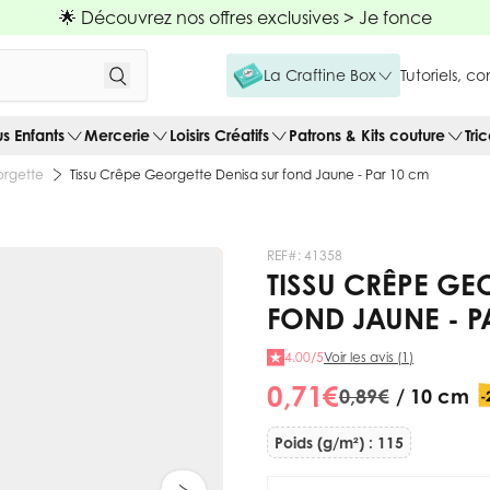
🌟 Découvrez nos offres exclusives >
Je fonce
La Craftine Box
Tutoriels, c
us Enfants
Mercerie
Loisirs Créatifs
Patrons & Kits couture
Tri
rgette
Tissu Crêpe Georgette Denisa sur fond Jaune - Par 10 cm
REF#:
41358
TISSU CRÊPE GE
FOND JAUNE - P
4.00/5
Voir les avis (1)
0,71 €
0,89 €
/ 10 cm
-
Poids (g/m²) : 115