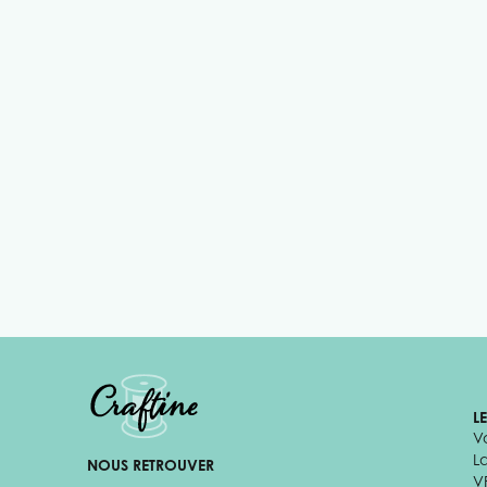
L
V
L
NOUS RETROUVER
V