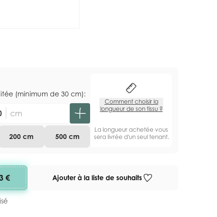
aitée (minimum de 30 cm):
Comment choisir la
longueur de son tissu ?
cm
La longueur achetée vous
200 cm
500 cm
sera livrée d'un seul tenant.
3 €
Ajouter à la liste de souhaits
isé