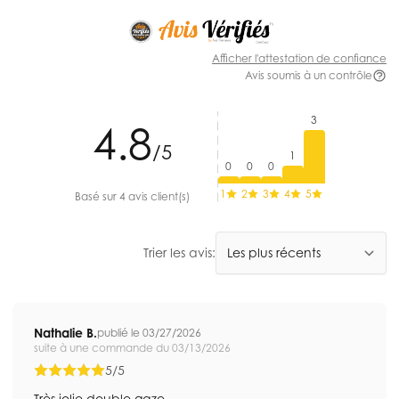
Afficher l'attestation de confiance
Avis soumis à un contrôle
3
4.8
/5
1
0
0
0
1
2
3
4
5
Basé sur 4 avis client(s)
Trier les avis:
Nathalie B.
publié le 03/27/2026
suite à une commande du 03/13/2026
5/5
Très jolie double gaze