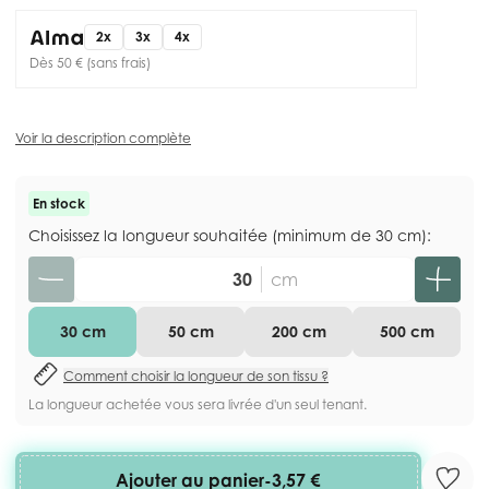
2x
3x
4x
Dès 50 € (sans frais)
Voir la description complète
En stock
Choisissez la longueur souhaitée (minimum de 30 cm):
Quantité
cm
30 cm
50 cm
200 cm
500 cm
Comment choisir la longueur de son tissu ?
La longueur achetée vous sera livrée d'un seul tenant.
Ajouter au panier
-
3,57 €