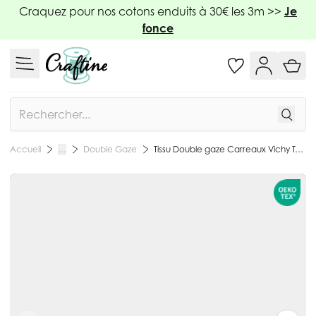
Allez au contenu
Craquez pour nos cotons enduits à 30€ les 3m >>
Je
fonce
Rechercher
Double Gaze
Tissu Double gaze Carreaux Vichy Taupe - Par 10 cm
Accueil
…