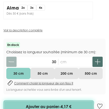
2x
3x
4x
Dès 50 € (sans frais)
Voir la description complète
En stock
Choisissez la longueur souhaitée (minimum de 30 cm):
Quantité
cm
30 cm
50 cm
200 cm
500 cm
Comment choisir la longueur de son tissu ?
La longueur achetée vous sera livrée d'un seul tenant.
Ajouter au panier
-
4,17 €