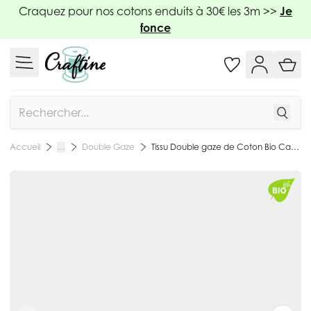
Allez au contenu
Craquez pour nos cotons enduits à 30€ les 3m >>
Je
fonce
Rechercher
Double Gaze
Tissu Double gaze de Coton Bio Capri petites cerises sur fond Blanc cassé - Par 10 cm
Accueil
…