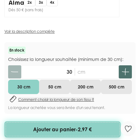
2x
3x
4x
Dès 50 € (sans frais)
Voir la description complète
En stock
Choisissez la longueur souhaitée (minimum de 30 cm):
Quantité
cm
30 cm
50 cm
200 cm
500 cm
Comment choisir la longueur de son tissu ?
La longueur achetée vous sera livrée d'un seul tenant.
Ajouter au panier
-
2,97 €