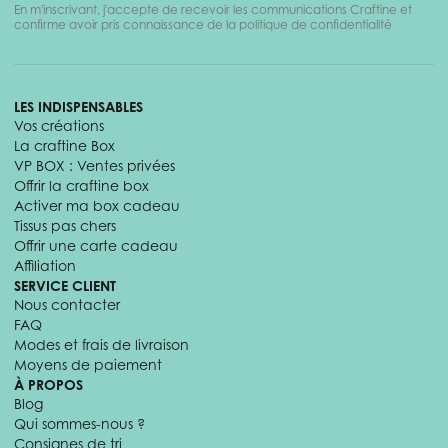
En m'inscrivant, j'accepte de recevoir les communications Craftine et
confirme avoir pris connaissance de la politique de confidentialité
LES INDISPENSABLES
Vos créations
La craftine Box
VP BOX : Ventes privées
Offrir la craftine box
Activer ma box cadeau
Tissus pas chers
Offrir une carte cadeau
Affiliation
SERVICE CLIENT
Nous contacter
FAQ
Modes et frais de livraison
Moyens de paiement
À PROPOS
Blog
Qui sommes-nous ?
Consignes de tri