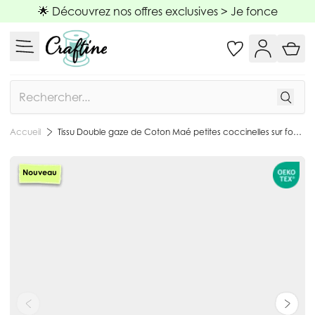
Allez au contenu
🌟 Découvrez nos offres exclusives >
Je fonce
Rechercher
Tissu Double gaze de Coton Maé petites coccinelles sur fond Ecru - Par 10 cm
Accueil
Nouveau