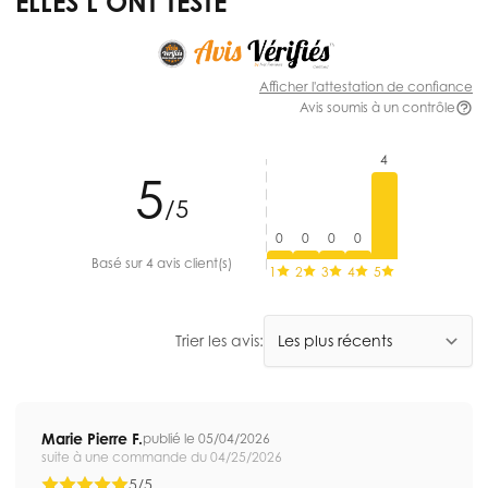
ELLES L’ONT TESTÉ
Afficher l'attestation de confiance
Avis soumis à un contrôle
4
5
/5
0
0
0
0
Basé sur 4 avis client(s)
1
2
3
4
5
Trier les avis:
Marie Pierre F.
publié le 05/04/2026
suite à une commande du 04/25/2026
5/5