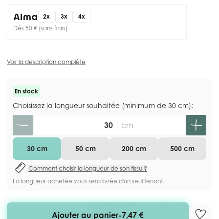
2x
3x
4x
Dès 50 € (sans frais)
Voir la description complète
En stock
Choisissez la longueur souhaitée (minimum de 30 cm):
Quantité
cm
30 cm
50 cm
200 cm
500 cm
Comment choisir la longueur de son tissu ?
La longueur achetée vous sera livrée d'un seul tenant.
Ajouter au panier
-
7,47 €