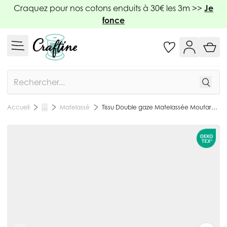
Allez au contenu
Craquez pour nos cotons enduits à 30€ les 3m >>
Je
fonce
Rechercher
Matelassé
Tissu Double gaze Matelassée Moutarde - Par 10 cm
Accueil
…