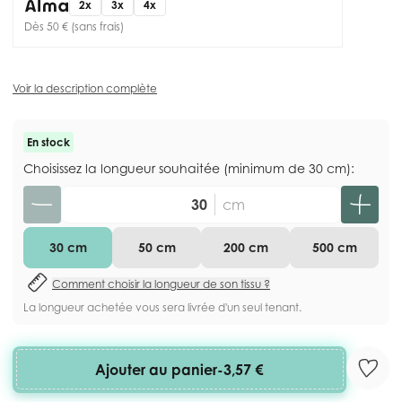
2x
3x
4x
Dès 50 € (sans frais)
Voir la description complète
En stock
Choisissez la longueur souhaitée (minimum de 30 cm):
Quantité
cm
30 cm
50 cm
200 cm
500 cm
Comment choisir la longueur de son tissu ?
La longueur achetée vous sera livrée d'un seul tenant.
Ajouter au panier
-
3,57 €