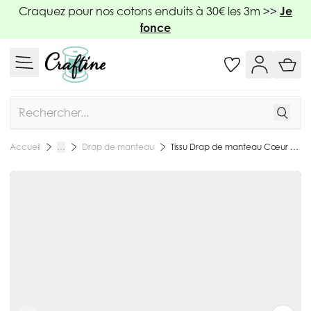
Allez au contenu
Craquez pour nos cotons enduits à 30€ les 3m >>
Je
fonce
Rechercher
Drap de manteau
Tissu Drap de manteau Cœur de Laine uni Rose - Par 10 cm
Accueil
…