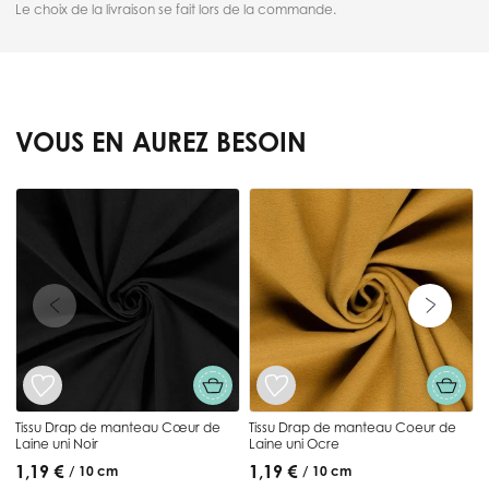
Le choix de la livraison se fait lors de la commande.
VOUS EN AUREZ BESOIN
Press to skip carousel
T
Tissu Drap de manteau Cœur de
Tissu Drap de manteau Coeur de
Laine uni Noir
Laine uni Ocre
1,19 €
1,19 €
/ 10 cm
/ 10 cm