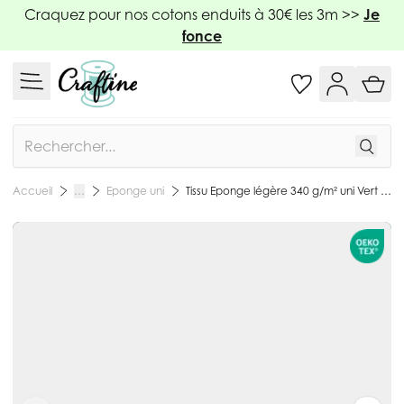
Allez au contenu
Craquez pour nos cotons enduits à 30€ les 3m >>
Je
fonce
Rechercher
Eponge uni
Tissu Eponge légère 340 g/m² uni Vert golf - Par 10 cm
Accueil
…