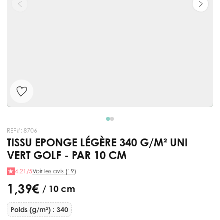
REF#:
8706
TISSU EPONGE LÉGÈRE 340 G/M² UNI
VERT GOLF - PAR 10 CM
4.21/5
Voir les avis (19)
1,39 €
/ 10 cm
Poids (g/m²) : 340