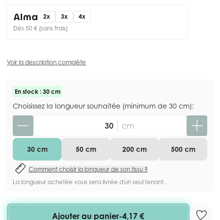
2x
3x
4x
Dès 50 € (sans frais)
Voir la description complète
En stock : 30 cm
Choisissez la longueur souhaitée (minimum de 30 cm):
Quantité
cm
30 cm
50 cm
200 cm
500 cm
Comment choisir la longueur de son tissu ?
La longueur achetée vous sera livrée d'un seul tenant.
Ajouter au panier
-
4,17 €