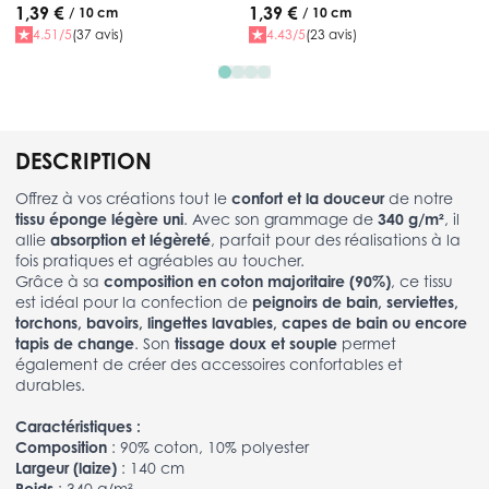
1,39 €
1,39 €
/ 10 cm
/ 10 cm
4.51/5
(37 avis)
4.43/5
(23 avis)
DESCRIPTION
Offrez à vos créations tout le
confort et la douceur
de notre
tissu éponge légère uni
. Avec son grammage de
340 g/m²
, il
allie
absorption et légèreté
, parfait pour des réalisations à la
fois pratiques et agréables au toucher.
Grâce à sa
composition en coton majoritaire (90%)
, ce tissu
est idéal pour la confection de
peignoirs de bain, serviettes,
torchons, bavoirs, lingettes lavables, capes de bain ou encore
tapis de change
. Son
tissage doux et souple
permet
également de créer des accessoires confortables et
durables.
Caractéristiques :
Composition
: 90% coton, 10% polyester
Largeur (laize)
: 140 cm
Poids
: 340 g/m²