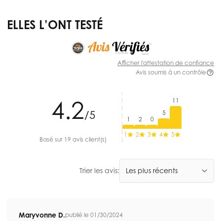
ELLES L’ONT TESTÉ
Afficher l'attestation de confiance
Avis soumis à un contrôle
4.2
11
/5
5
1
2
0
1
2
3
4
5
Basé sur 19 avis client(s)
Trier les avis:
Maryvonne D.
publié le 01/30/2024