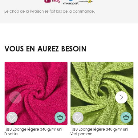
Le choix de la livraison se fait lors de la commande.
VOUS EN AUREZ BESOIN
Press to skip carousel
T
Tissu Eponge légère 340 g/m² uni
Tissu Eponge légère 340 g/m² uni
Fuschia
Vert pomme