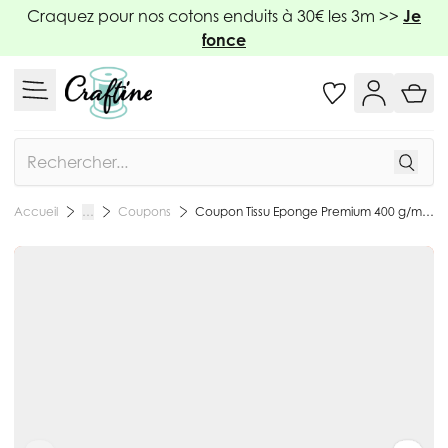
Allez au contenu
Craquez pour nos cotons enduits à 30€ les 3m >>
Je
fonce
Rechercher
Coupons
Coupon Tissu Eponge Premium 400 g/m² Corail - Coupon de 70 cm
Accueil
…