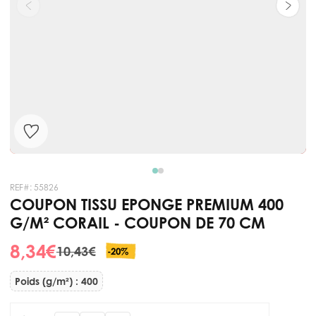
REF#:
55826
COUPON TISSU EPONGE PREMIUM 400
G/M² CORAIL - COUPON DE 70 CM
8,34 €
10,43 €
-20%
Poids (g/m²) : 400