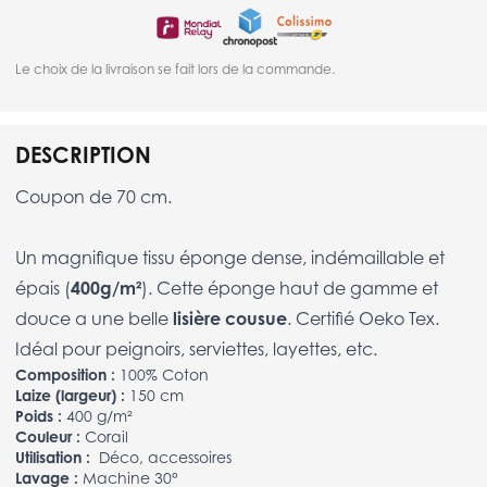
Le choix de la livraison se fait lors de la commande.
DESCRIPTION
Coupon de 70 cm.
Un magnifique tissu éponge dense, indémaillable et
épais (
400g/m²
). Cette éponge haut de gamme et
douce a une belle
lisière cousue
. Certifié Oeko Tex.
Idéal pour peignoirs, serviettes, layettes, etc.
Composition :
100% Coton
Laize (largeur) :
150 cm
Poids :
400 g/m²
Couleur :
Corail
Utilisation :
Déco, accessoires
Lavage :
Machine 30°