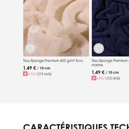
Tissu Eponge Premium 400 g/m² Ecru
Tissu Eponge Premium 
marine
1,49 €
/ 10 cm
1,49 €
/ 10 cm
4.33/5
(15 avis)
4.80/5
(15 avis)
CARACTÉRISTIQUES TEC