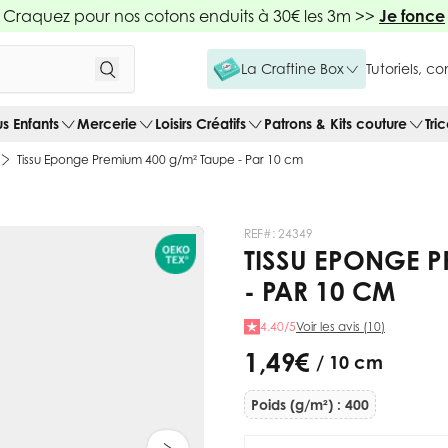
Craquez pour nos cotons enduits à 30€ les 3m >>
Je fonce
La Craftine Box
Tutoriels, c
us Enfants
Mercerie
Loisirs Créatifs
Patrons & Kits couture
Tri
Tissu Eponge Premium 400 g/m² Taupe - Par 10 cm
REF#:
24349
TISSU EPONGE P
- PAR 10 CM
4.40/5
Voir les avis (10)
1,49 €
/ 10 cm
Poids (g/m²) : 400