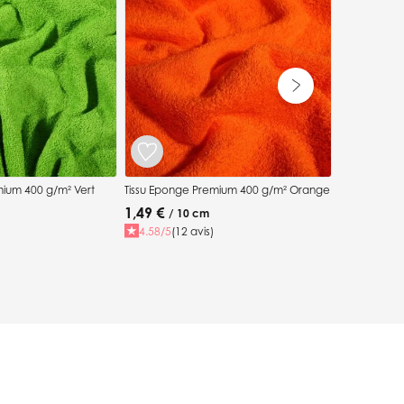
1,49 €
/ 1
4.87/5
(15
mium 400 g/m² Vert
Tissu Eponge Premium 400 g/m² Orange
1,49 €
/ 10 cm
4.58/5
(12 avis)