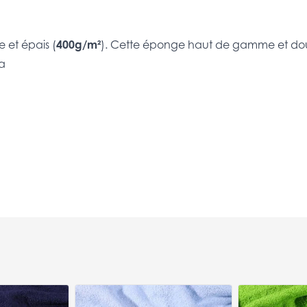
 et épais (
400g/m²
). Cette éponge haut de gamme et do
.a