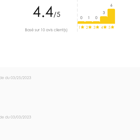
4.4
6
3
/5
0
1
0
1
2
3
4
5
Basé sur 10 avis client(s)
de du 03/25/2023
de du 03/03/2023