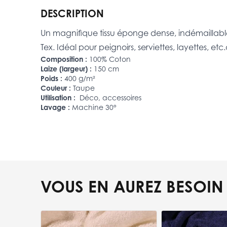
DESCRIPTION
Un magnifique tissu éponge dense, indémaillable
Tex. Idéal pour peignoirs, serviettes, layettes, etc
Composition :
100% Coton
Laize (largeur) :
150 cm
Poids :
400 g/m²
Couleur :
Taupe
Utilisation :
Déco, accessoires
Lavage :
Machine 30°
VOUS EN AUREZ BESOIN
Press to skip carousel