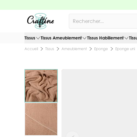
Allez au contenu
Rechercher
Tissus
Tissus Ameublement
Tissus Habillement
Tiss
Tissus
Ameublement
Eponge
Eponge uni
Accueil