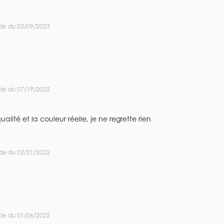
de du 02/09/2023
de du 07/19/2022
ité et la couleur réelle, je ne regrette rien
de du 02/21/2022
de du 01/06/2022