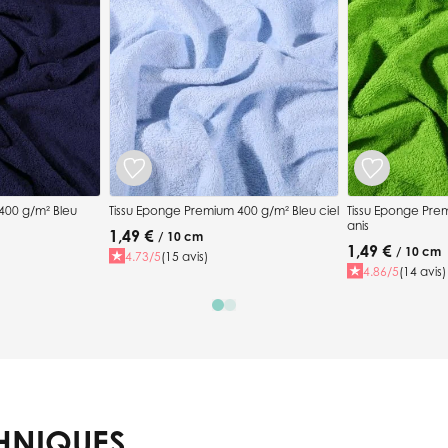
400 g/m² Bleu
Tissu Eponge Premium 400 g/m² Bleu ciel
Tissu Eponge Pre
anis
1,49 €
/ 10 cm
1,49 €
/ 10 cm
4.73/5
(15 avis)
4.86/5
(14 avis)
HNIQUES