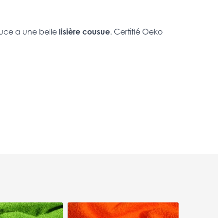
uce a une belle
lisière cousue
. Certifié Oeko
Tissu Epong
orangé