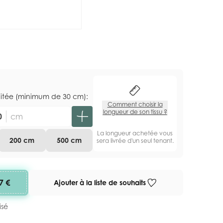
aitée (minimum de 30 cm):
Comment choisir la
longueur de son tissu ?
cm
La longueur achetée vous
200 cm
500 cm
sera livrée d'un seul tenant.
7 €
Ajouter à la liste de souhaits
isé