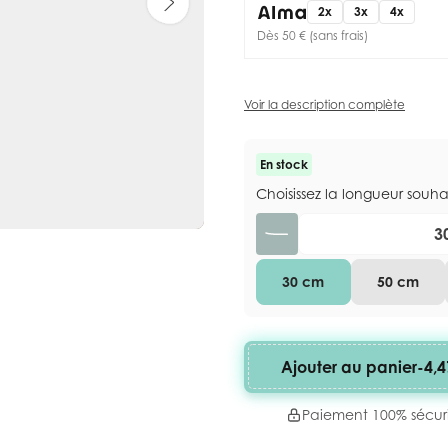
2x
3x
4x
Dès 50 € (sans frais)
Voir la description complète
En stock
Choisissez la longueur souh
Quantité
30 cm
50 cm
Ajouter au panier
-
4,4
Paiement 100% sécur