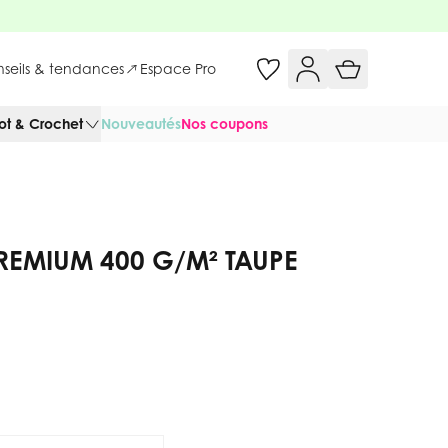
onseils & tendances
Espace Pro
cot & Crochet
Nouveautés
Nos coupons
REMIUM 400 G/M² TAUPE