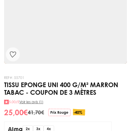
REF#:
55701
TISSU EPONGE UNI 400 G/M² MARRON
TABAC - COUPON DE 3 MÈTRES
5.00/5
Voir les avis (1)
25,00 €
41,70 €
-40%
Prix Rouge
2x
3x
4x