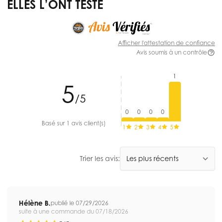
ELLES L’ONT TESTÉ
Afficher l'attestation de confiance
Avis soumis à un contrôle
1
5
/5
0
0
0
0
Basé sur 1 avis client(s)
1
2
3
4
5
Trier les avis:
Hélène B.
publié le 07/29/2026
suite à une commande du 07/18/2026