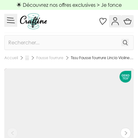
Allez au contenu
🌟 Découvrez nos offres exclusives >
Je fonce
Rechercher
Fausse fourrure
Tissu Fausse fourrure Lincia Violine - Par 10 cm
Accueil
…