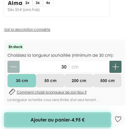
2x
3x
4x
Dès 50 € (sans frais)
Voir la description complète
En stock
Choisissez la longueur souhaitée (minimum de 30 cm):
Quantité
cm
30 cm
50 cm
200 cm
500 cm
Comment choisir la longueur de son tissu ?
La longueur achetée vous sera livrée d'un seul tenant.
Ajouter au panier
-
4,95 €