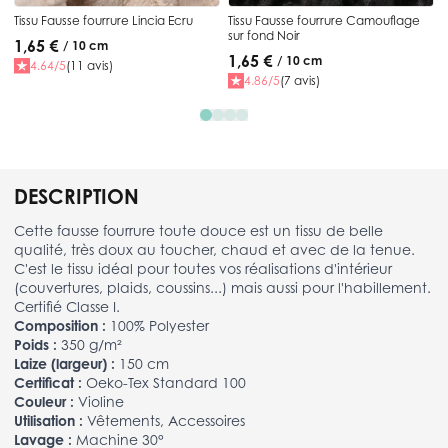
Tissu Fausse fourrure Lincia Ecru
Tissu Fausse fourrure Camouflage
sur fond Noir
1,65 €
/ 10 cm
1,65 €
/ 10 cm
4.64/5
(11 avis)
4.86/5
(7 avis)
DESCRIPTION
Cette fausse fourrure toute douce est un tissu de belle
qualité, très doux au toucher, chaud et avec de la tenue.
C'est le tissu idéal pour toutes vos réalisations d'intérieur
(couvertures, plaids, coussins...) mais aussi pour l'habillement.
Certifié Classe I.
Composition :
100% Polyester
Poids :
350 g/m²
Laize (largeur) :
150 cm
Certificat :
Oeko-Tex Standard 100
Couleur :
Violine
Utilisation :
Vêtements, Accessoires
Lavage :
Machine 30°