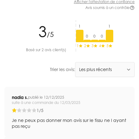
Afficher l'attestation de confiance
Avis soumis à un contrôle
3
1
1
/5
0
0
0
1
2
3
4
5
Basé sur 2 avis client(s)
Trier les avis:
nadia s.
publié le 12/12/2025
suite à une commande du 12/03/2025
1/5
Je ne peux pas donner mon avis sur le tissu ne l ayant
pas reçu