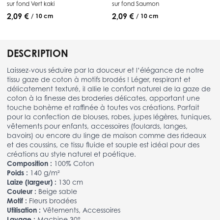
sur fond Vert kaki
sur fond Saumon
2,09 €
2,09 €
/ 10 cm
/ 10 cm
DESCRIPTION
Laissez-vous séduire par la douceur et l’élégance de notre
tissu gaze de coton à motifs brodés ! Léger, respirant et
délicatement texturé, il allie le confort naturel de la gaze de
coton à la finesse des broderies délicates, apportant une
touche bohème et raffinée à toutes vos créations. Parfait
pour la confection de blouses, robes, jupes légères, tuniques,
vêtements pour enfants, accessoires (foulards, langes,
bavoirs) ou encore du linge de maison comme des rideaux
et des coussins, ce tissu fluide et souple est idéal pour des
créations au style naturel et poétique.
Composition :
100% Coton
Poids :
140 g/m²
Laize (largeur) :
130 cm
Couleur :
Beige sable
Motif :
Fleurs brodées
Utilisation :
Vêtements, Accessoires
Lavage :
Machine 30°