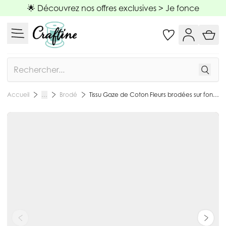
Allez au contenu
🌟 Découvrez nos offres exclusives >
Je fonce
Rechercher
Brodé
Tissu Gaze de Coton Fleurs brodées sur fond Beige sable - Par 10 cm
Accueil
…