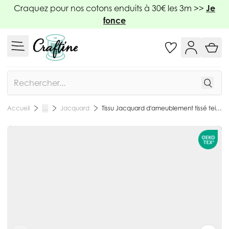
Allez au contenu
Craquez pour nos cotons enduits à 30€ les 3m >>
Je
fonce
Rechercher
Jacquard
Tissu Jacquard d'ameublement tissé teint Gobi noir sur fond Blanc - Par 10 cm
Accueil
…