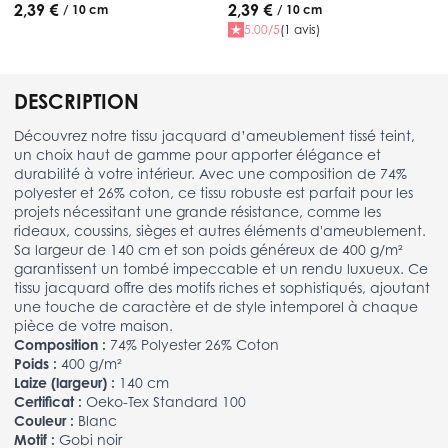
2,39 €
2,39 €
/ 10 cm
/ 10 cm
5.00/5
(1 avis)
DESCRIPTION
Découvrez notre tissu jacquard d’ameublement tissé teint,
un choix haut de gamme pour apporter élégance et
durabilité à votre intérieur. Avec une composition de 74%
polyester et 26% coton, ce tissu robuste est parfait pour les
projets nécessitant une grande résistance, comme les
rideaux, coussins, sièges et autres éléments d'ameublement.
Sa largeur de 140 cm et son poids généreux de 400 g/m²
garantissent un tombé impeccable et un rendu luxueux. Ce
tissu jacquard offre des motifs riches et sophistiqués, ajoutant
une touche de caractère et de style intemporel à chaque
pièce de votre maison.
Composition :
74% Polyester 26% Coton
Poids :
400 g/m²
Laize (largeur) :
140 cm
Certificat :
Oeko-Tex Standard 100
Couleur :
Blanc
Motif :
Gobi noir