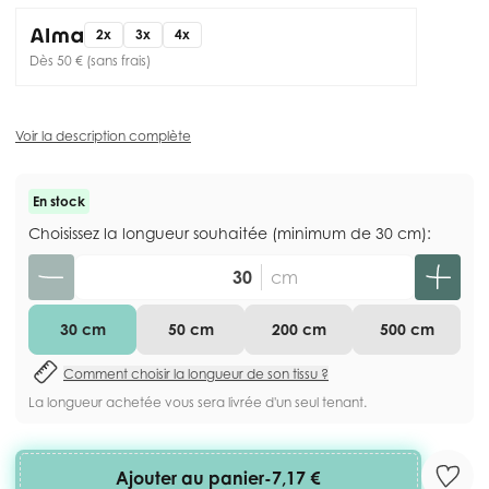
2x
3x
4x
Dès 50 € (sans frais)
Voir la description complète
En stock
Choisissez la longueur souhaitée (minimum de 30 cm):
Quantité
cm
30 cm
50 cm
200 cm
500 cm
Comment choisir la longueur de son tissu ?
La longueur achetée vous sera livrée d'un seul tenant.
Ajouter au panier
-
7,17 €