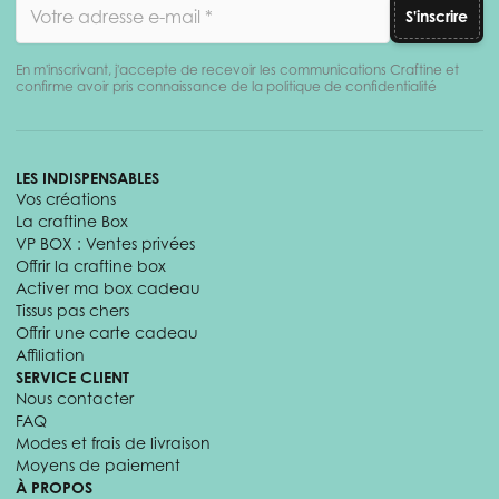
Adresse email
S'inscrire
En m'inscrivant, j'accepte de recevoir les communications Craftine et
confirme avoir pris connaissance de la politique de confidentialité
LES INDISPENSABLES
Vos créations
La craftine Box
VP BOX : Ventes privées
Offrir la craftine box
Activer ma box cadeau
Tissus pas chers
Offrir une carte cadeau
Affiliation
SERVICE CLIENT
Nous contacter
FAQ
Modes et frais de livraison
Moyens de paiement
À PROPOS