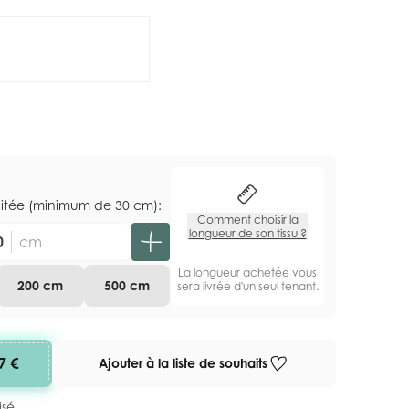
aitée (minimum de 30 cm):
Comment choisir la
longueur de son tissu ?
cm
La longueur achetée vous
200 cm
500 cm
sera livrée d'un seul tenant.
7 €
Ajouter à la liste de souhaits
isé