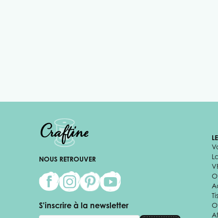
L
V
L
NOUS RETROUVER
V
Of
A
Ti
S'inscrire à la newsletter
O
Af