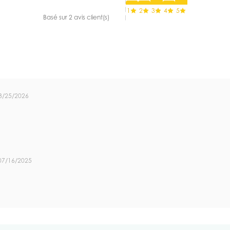
1
2
3
4
5
Basé sur 2 avis client(s)
3/25/2026
07/16/2025