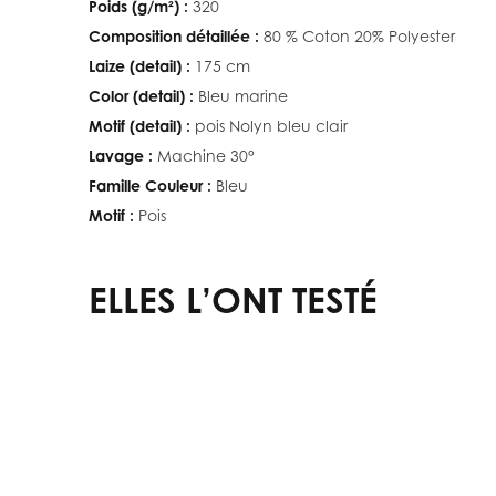
Poids (g/m²) :
320
Composition détaillée :
80 % Coton 20% Polyester
Laize (detail) :
175 cm
Color (detail) :
Bleu marine
Motif (detail) :
pois Nolyn bleu clair
Lavage :
Machine 30°
Famille Couleur :
Bleu
Motif :
Pois
ELLES L’ONT TESTÉ