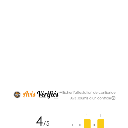
Afficher l'attestation de confiance
Avis soumis à un contrôle
4
1
1
/5
0
0
0