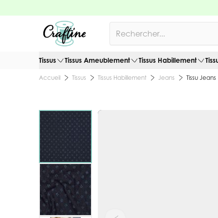
Allez au contenu
Rechercher
Tissus
Tissus Ameublement
Tissus Habillement
Tiss
Tissus
Tissus Habillement
Jeans
Tissu Jeans
Accueil