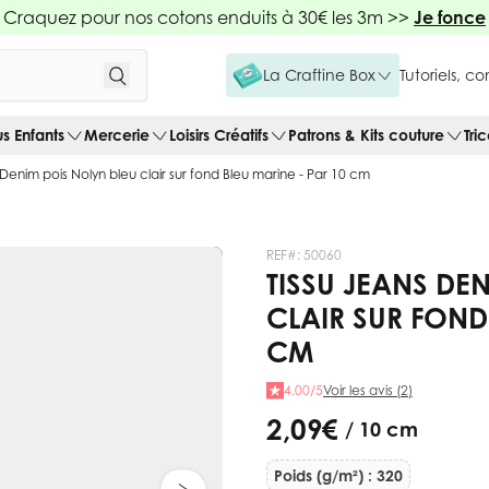
Craquez pour nos cotons enduits à 30€ les 3m >>
Je fonce
La Craftine Box
Tutoriels, c
us Enfants
Mercerie
Loisirs Créatifs
Patrons & Kits couture
Tri
 Denim pois Nolyn bleu clair sur fond Bleu marine - Par 10 cm
REF#:
50060
TISSU JEANS DE
CLAIR SUR FOND
CM
4.00/5
Voir les avis (2)
2,09 €
/ 10 cm
Poids (g/m²) : 320