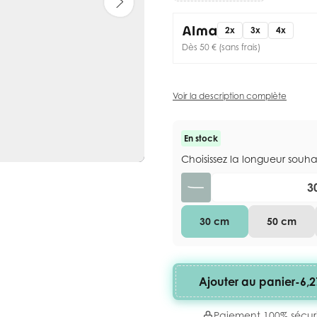
2x
3x
4x
Dès 50 € (sans frais)
Voir la description complète
En stock
Choisissez la longueur souh
Quantité
30 cm
50 cm
Ajouter au panier
-
6,2
Paiement 100% sécur