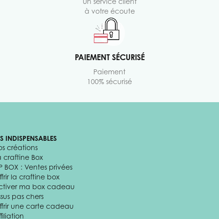
Un service client
à votre écoute
PAIEMENT SÉCURISÉ
Paiement
100% sécurisé
ES INDISPENSABLES
os créations
a craftine Box
P BOX : Ventes privées
frir la craftine box
ctiver ma box cadeau
ssus pas chers
ffrir une carte cadeau
filiation