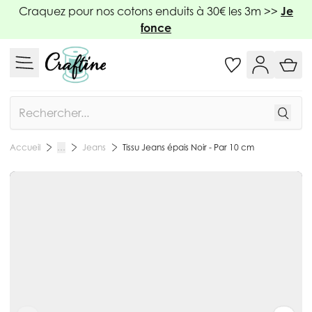
Allez au contenu
Craquez pour nos cotons enduits à 30€ les 3m >>
Je
fonce
Rechercher
Jeans
Tissu Jeans épais Noir - Par 10 cm
Accueil
…