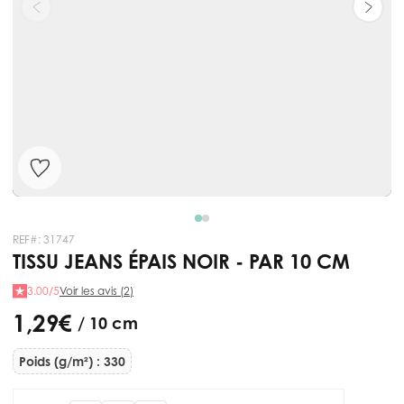
REF#:
31747
TISSU JEANS ÉPAIS NOIR - PAR 10 CM
3.00/5
Voir les avis (2)
1,29 €
/ 10 cm
Poids (g/m²) : 330