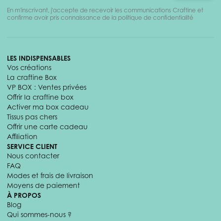
En m'inscrivant, j'accepte de recevoir les communications Craftine et
confirme avoir pris connaissance de la politique de confidentialité
LES INDISPENSABLES
Vos créations
La craftine Box
VP BOX : Ventes privées
Offrir la craftine box
Activer ma box cadeau
Tissus pas chers
Offrir une carte cadeau
Affiliation
SERVICE CLIENT
Nous contacter
FAQ
Modes et frais de livraison
Moyens de paiement
À PROPOS
Blog
Qui sommes-nous ?