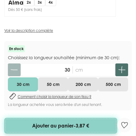
2x
3x
4x
Dès 50 € (sans frais)
Voir la description complète
En stock
Choisissez la longueur souhaitée (minimum de 30 cm):
Quantité
cm
30 cm
50 cm
200 cm
500 cm
Comment choisir la longueur de son tissu ?
La longueur achetée vous sera livrée d'un seul tenant.
Ajouter au panier
-
3,87 €