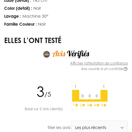
Laize (detail) :
145 cm
Color (detail) :
Noir
Lavage :
Machine 30°
Famille Couleur :
Noir
ELLES L’ONT TESTÉ
Afficher l'attestation de confiance
Avis soumis à un contrôle
3
1
1
/5
0
0
0
1
2
3
4
5
Basé sur 2 avis client(s)
Trier les avis: