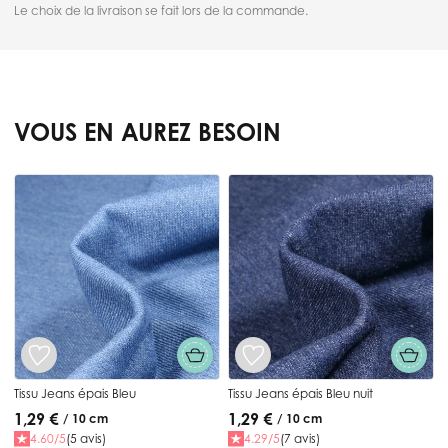
Le choix de la livraison se fait lors de la commande.
VOUS EN AUREZ BESOIN
Press to skip carousel
Tissu Jeans épais Bleu
Tissu Jeans épais Bleu nuit
1,29 €
1,29 €
/ 10 cm
/ 10 cm
4.60/5
(5 avis)
4.29/5
(7 avis)