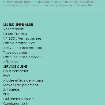
En m'inscrivant, j'accepte de recevoir les communications Craftine et
confirme avoir pris connaissance de la politique de confidentialité
LES INDISPENSABLES
Vos créations
La craftine Box
VP BOX : Ventes privées
Offrir la craftine box
Activer ma box cadeau
Tissus pas chers
Offrir une carte cadeau
Affiliation
SERVICE CLIENT
Nous contacter
FAQ
Modes et frais de livraison
Moyens de paiement
À PROPOS
Blog
Qui sommes-nous ?
Consignes de tri