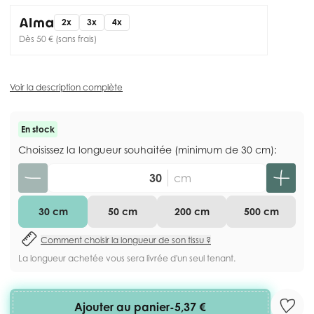
2x
3x
4x
Dès 50 € (sans frais)
Voir la description complète
En stock
Choisissez la longueur souhaitée (minimum de 30 cm):
Quantité
cm
30 cm
50 cm
200 cm
500 cm
Comment choisir la longueur de son tissu ?
La longueur achetée vous sera livrée d'un seul tenant.
Ajouter au panier
-
5,37 €