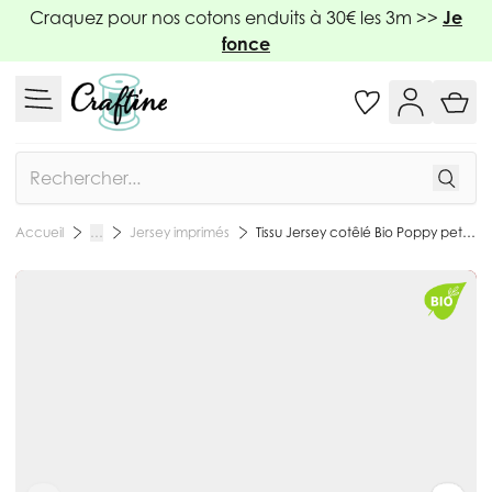
Allez au contenu
Craquez pour nos cotons enduits à 30€ les 3m >>
Je
fonce
Rechercher
Jersey imprimés
Tissu Jersey cotêlé Bio Poppy petits coeurs Rouge sur fond Naturel - Par 10 cm
Accueil
…