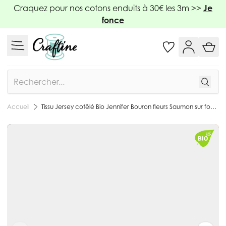
Allez au contenu
Craquez pour nos cotons enduits à 30€ les 3m >>
Je
fonce
Rechercher
Tissu Jersey cotêlé Bio Jennifer Bouron fleurs Saumon sur fond Vert foncé - Par 10 cm
Accueil