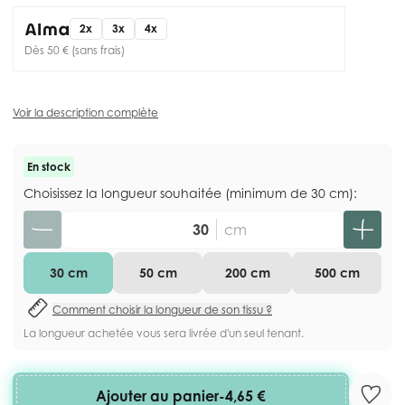
2x
3x
4x
Dès 50 € (sans frais)
Voir la description complète
En stock
Choisissez la longueur souhaitée (minimum de 30 cm):
Quantité
cm
30 cm
50 cm
200 cm
500 cm
Comment choisir la longueur de son tissu ?
La longueur achetée vous sera livrée d'un seul tenant.
Ajouter au panier
-
4,65 €