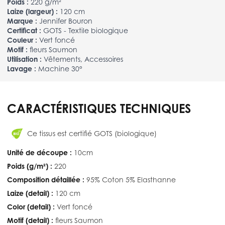
Poids :
220 g/m²
Laize (largeur) :
120 cm
Marque :
Jennifer Bouron
Certificat :
GOTS - Textile biologique
Couleur :
Vert foncé
Motif :
fleurs Saumon
Utilisation :
Vêtements, Accessoires
Lavage :
Machine 30°
CARACTÉRISTIQUES TECHNIQUES
Ce tissus est certifié GOTS (biologique)
Unité de découpe :
10cm
Poids (g/m²) :
220
Composition détaillée :
95% Coton 5% Elasthanne
Laize (detail) :
120 cm
Color (detail) :
Vert foncé
Motif (detail) :
fleurs Saumon