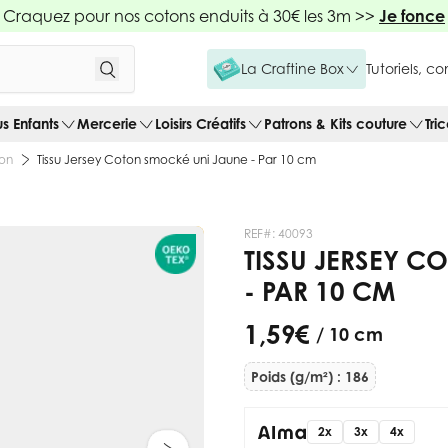
Craquez pour nos cotons enduits à 30€ les 3m >>
Je fonce
La Craftine Box
Tutoriels, c
us Enfants
Mercerie
Loisirs Créatifs
Patrons & Kits couture
Tri
ton
Tissu Jersey Coton smocké uni Jaune - Par 10 cm
REF#:
40093
TISSU JERSEY C
- PAR 10 CM
1,59 €
/ 10 cm
Poids (g/m²) : 186
2x
3x
4x