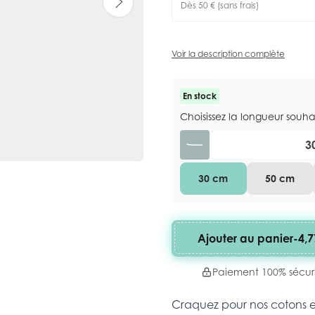
Dès 50 € (sans frais)
Voir la description complète
En stock
Choisissez la longueur souh
Quantité
30 cm
50 cm
Ajouter au panier
-
4,7
Paiement 100% sécur
Craquez pour nos cotons 