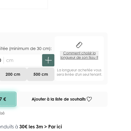
aitée (minimum de 30 cm):
Comment choisir la
longueur de son tissu ?
cm
La longueur achetée vous
200 cm
500 cm
sera livrée d'un seul tenant.
7 €
Ajouter à la liste de souhaits
isé
enduits à
30€ les 3m
>
Par ici