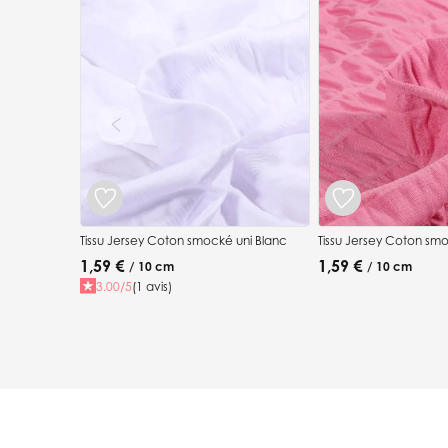
Press to skip carousel
Tissu Jersey Coton smocké uni Blanc
Tissu Jersey Coton sm
1,59 €
1,59 €
/ 10 cm
/ 10 cm
3.00/5
(1 avis)