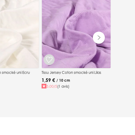
Tissu Jerse
1,59 €
/ 1
n smocké uni Ecru
Tissu Jersey Coton smocké uni Lilas
1,59 €
/ 10 cm
5.00/5
(1 avis)