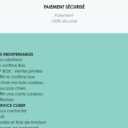
PAIEMENT SÉCURISÉ
Paiement
100% sécurisé
ES INDISPENSABLES
os créations
a craftine Box
P BOX : Ventes privées
frir la craftine box
ctiver ma box cadeau
ssus pas chers
ffrir une carte cadeau
filiation
ERVICE CLIENT
ous contacter
AQ
odes et frais de livraison
oyens de paiement