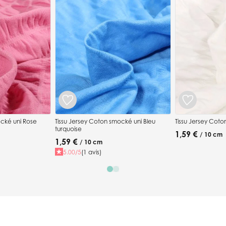
ocké uni Rose
Tissu Jersey Coton smocké uni Bleu
Tissu Jersey Coto
turquoise
1,59 €
/ 10 cm
1,59 €
/ 10 cm
5.00/5
(1 avis)