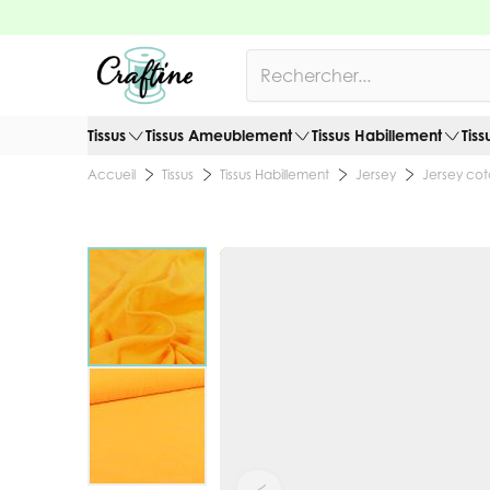
Allez au contenu
Rechercher
Tissus
Tissus Ameublement
Tissus Habillement
Tiss
Tissus
Tissus Habillement
Jersey
Jersey co
Accueil