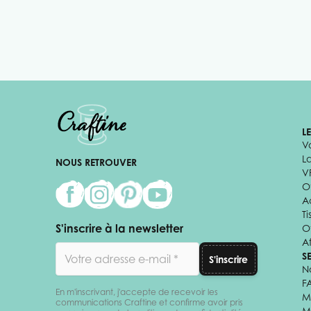
L
V
L
NOUS RETROUVER
V
Of
A
Ti
S'inscrire à la newsletter
O
Af
Adresse email
S
S'inscrire
N
F
En m'inscrivant, j'accepte de recevoir les
M
communications Craftine et confirme avoir pris
M