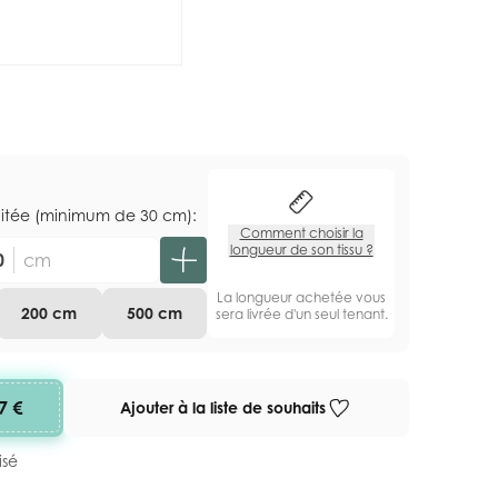
aitée (minimum de 30 cm):
Comment choisir la
longueur de son tissu ?
cm
La longueur achetée vous
200 cm
500 cm
sera livrée d'un seul tenant.
7 €
Ajouter à la liste de souhaits
isé