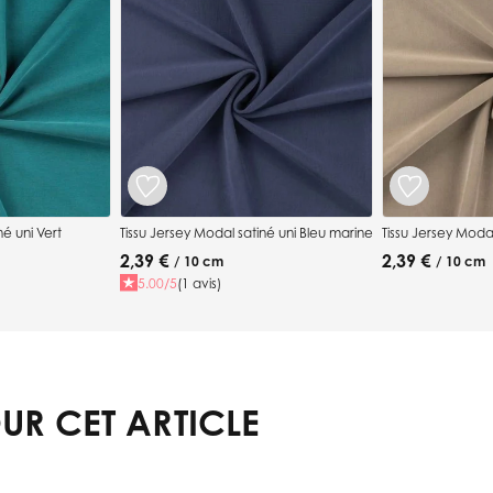
né uni Vert
Tissu Jersey Modal satiné uni Bleu marine
Tissu Jersey Moda
2,39 €
2,39 €
/ 10 cm
/ 10 cm
5.00/5
(1 avis)
UR CET ARTICLE