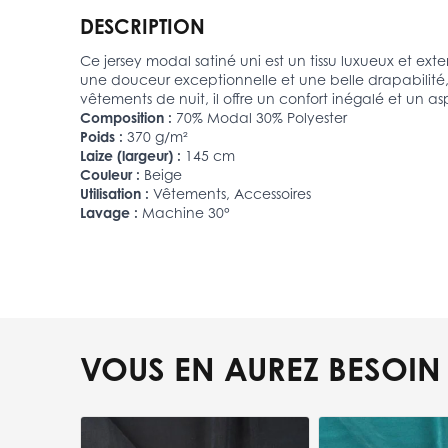
DESCRIPTION
Ce jersey modal satiné uni est un tissu luxueux et ext
une douceur exceptionnelle et une belle drapabilité, ta
vêtements de nuit, il offre un confort inégalé et un as
Composition :
70% Modal 30% Polyester
Poids :
370 g/m²
Laize (largeur) :
145 cm
Couleur :
Beige
Utilisation :
Vêtements, Accessoires
Lavage :
Machine 30°
VOUS EN AUREZ BESOIN
Press to skip carousel