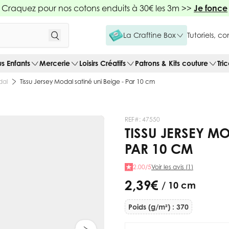
Craquez pour nos cotons enduits à 30€ les 3m >>
Je fonce
La Craftine Box
Tutoriels, c
us Enfants
Mercerie
Loisirs Créatifs
Patrons & Kits couture
Tri
dal
Tissu Jersey Modal satiné uni Beige - Par 10 cm
REF#:
47550
TISSU JERSEY MO
PAR 10 CM
2.00/5
Voir les avis (1)
2,39 €
/ 10 cm
Poids (g/m²) : 370