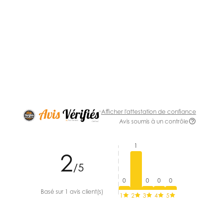
Afficher l'attestation de confiance
Avis soumis à un contrôle
1
2
/5
0
0
0
0
Basé sur 1 avis client(s)
1
2
3
4
5