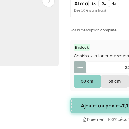
2x
3x
4x
Dès 50 € (sans frais)
Voir la description complète
En stock
Choisissez la longueur souh
Quantité
30 cm
50 cm
Ajouter au panier
-
7,1
Paiement 100% sécur