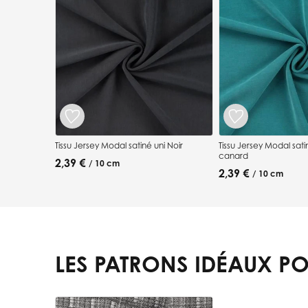
Tissu Jersey Modal satiné uni Noir
Tissu Jersey Modal sati
canard
2,39 €
/ 10 cm
2,39 €
/ 10 cm
LES PATRONS IDÉAUX PO
Press to skip carousel