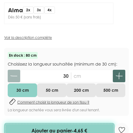
2x
3x
4x
Dès 50 € (sans frais)
Voir la description complète
En stock : 80 cm
Choisissez la longueur souhaitée (minimum de 30 cm):
Quantité
cm
30 cm
50 cm
200 cm
500 cm
Comment choisir la longueur de son tissu ?
La longueur achetée vous sera livrée d'un seul tenant.
Ajouter au panier
-
4,65 €