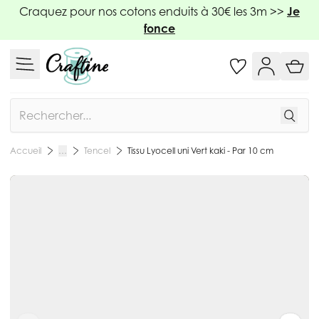
Allez au contenu
Craquez pour nos cotons enduits à 30€ les 3m >>
Je
fonce
Rechercher
Tencel
Tissu Lyocell uni Vert kaki - Par 10 cm
Accueil
…