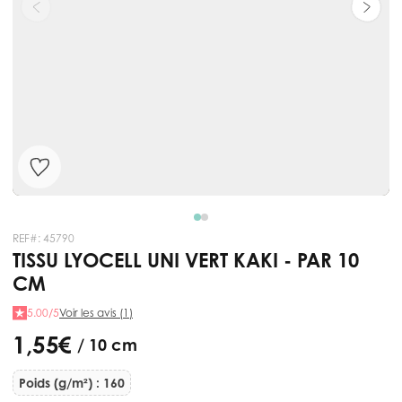
REF#:
45790
TISSU LYOCELL UNI VERT KAKI - PAR 10
CM
5.00/5
Voir les avis (1)
1,55 €
/ 10 cm
Poids (g/m²) : 160