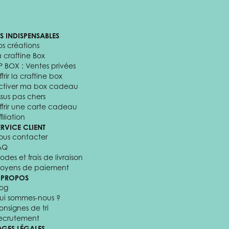
ES INDISPENSABLES
os créations
a craftine Box
P BOX : Ventes privées
frir la craftine box
ctiver ma box cadeau
ssus pas chers
ffrir une carte cadeau
filiation
ERVICE CLIENT
ous contacter
AQ
odes et frais de livraison
oyens de paiement
 PROPOS
log
ui sommes-nous ?
onsignes de tri
ecrutement
AGES LÉGALES