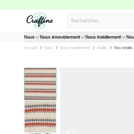
Allez au contenu
Rechercher
Tissus
Tissus Ameublement
Tissus Habillement
Tiss
Tissus
Tissus Habillement
Maille
Tissu Maille
Accueil