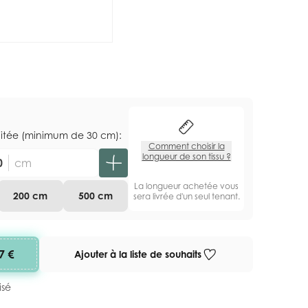
aitée (minimum de 30 cm):
Comment choisir la
longueur de son tissu ?
cm
La longueur achetée vous
200 cm
500 cm
sera livrée d'un seul tenant.
7 €
Ajouter à la liste de souhaits
isé