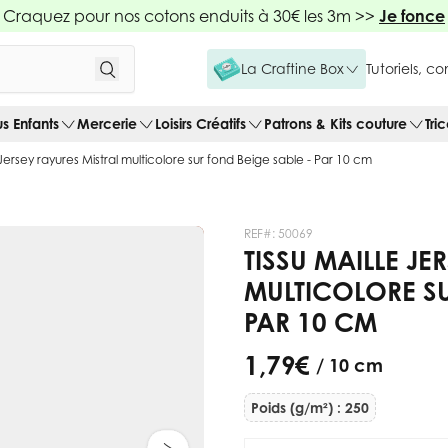
Craquez pour nos cotons enduits à 30€ les 3m >>
Je fonce
La Craftine Box
Tutoriels, c
us Enfants
Mercerie
Loisirs Créatifs
Patrons & Kits couture
Tri
 Jersey rayures Mistral multicolore sur fond Beige sable - Par 10 cm
REF#:
50069
TISSU MAILLE JE
MULTICOLORE SU
PAR 10 CM
1,79 €
/ 10 cm
Poids (g/m²) : 250