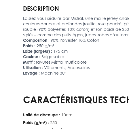
DESCRIPTION
Laissez-vous séduire par Mistral, une maille jersey cha
couleurs douces et profondes (rouille, rose poudré, g
souple (90% polyester, 10% coton) et son poids de 250
stylés – comme des pulls légers, jupes, robes d’automn
Composition :
90% Polyester 10% Coton
Poids :
250 g/m²
Laize (largeur) :
175 cm
Couleur :
Beige sable
Motif :
rayures Mistral multicolore
Utilisation :
Vêtements, Accessoires
Lavage :
Machine 30°
CARACTÉRISTIQUES TEC
Unité de découpe :
10cm
Poids (g/m²) :
250