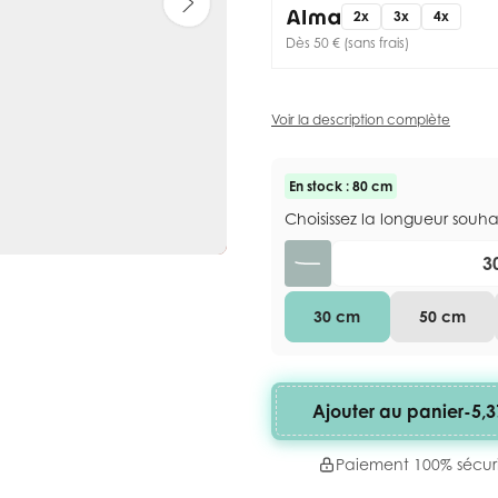
2x
3x
4x
Dès 50 € (sans frais)
Voir la description complète
En stock : 80 cm
Choisissez la longueur souh
Quantité
30 cm
50 cm
Ajouter au panier
-
5,3
Paiement 100% sécur