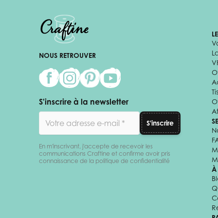
L
V
L
NOUS RETROUVER
V
Of
A
Ti
S'inscrire à la newsletter
O
Af
Adresse email
S
S'inscrire
N
F
En m'inscrivant, j'accepte de recevoir les
M
communications Craftine et confirme avoir pris
M
connaissance de la politique de confidentialité
À
B
Q
C
R
P