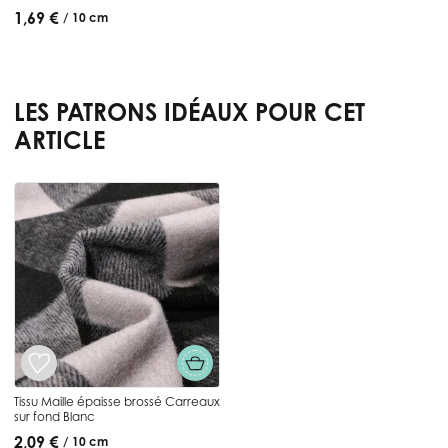
1,69 €
/ 10 cm
LES PATRONS IDÉAUX POUR CET
ARTICLE
Press to skip carousel
Tissu Maille épaisse brossé Carreaux
sur fond Blanc
2,09 €
/ 10 cm