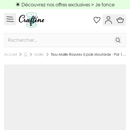
Allez au contenu
🌟 Découvrez nos offres exclusives >
Je fonce
Rechercher
Maille
Tissu Maille Rayures à poils Moutarde - Par 10 cm
Accueil
…