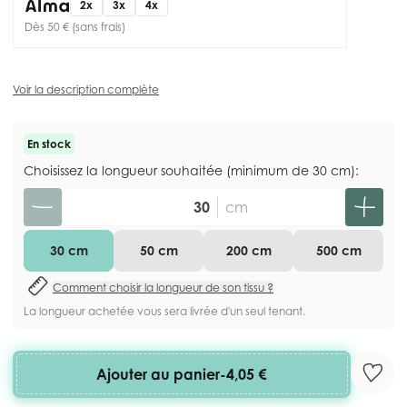
2x
3x
4x
Dès 50 € (sans frais)
Voir la description complète
En stock
Choisissez la longueur souhaitée (minimum de 30 cm):
Quantité
cm
30 cm
50 cm
200 cm
500 cm
Comment choisir la longueur de son tissu ?
La longueur achetée vous sera livrée d'un seul tenant.
Ajouter au panier
-
4,05 €