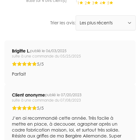
Basé sur 4 avis client(s)
1
2
3
4
5
Trier les avis:
Brigitte L.
publié le 06/03/2025
suite à une commande du 05/25/2025
5/5
Parfait
Client anonyme
publié le 07/20/2023
suite à une commande du 07/08/2023
5/5
J’en ai recommandé cette année. Très facile à
mettre en place, à decouoer, agrapher après un
cadre fabrication maison, lol, et surtout très solide.
Résiste aux griffes de ma Bergère Allemande. Super