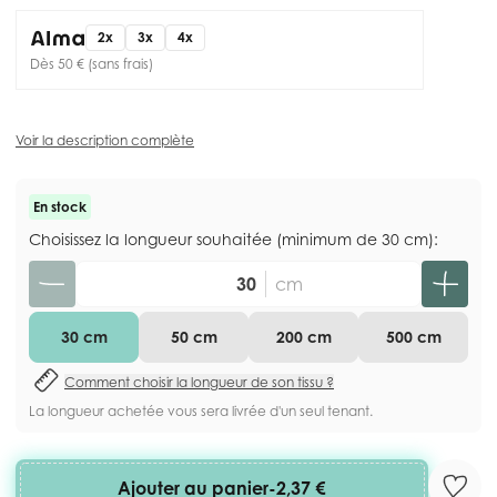
2x
3x
4x
Dès 50 € (sans frais)
Voir la description complète
En stock
Choisissez la longueur souhaitée (minimum de 30 cm):
Quantité
cm
30 cm
50 cm
200 cm
500 cm
Comment choisir la longueur de son tissu ?
La longueur achetée vous sera livrée d'un seul tenant.
Ajouter au panier
-
2,37 €