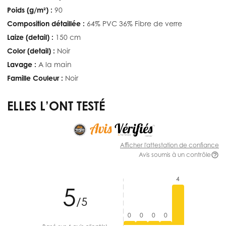
Poids (g/m²) :
90
Composition détaillée :
64% PVC 36% Fibre de verre
Laize (detail) :
150 cm
Color (detail) :
Noir
Lavage :
A la main
Famille Couleur :
Noir
ELLES L’ONT TESTÉ
Afficher l'attestation de confiance
Avis soumis à un contrôle
4
5
/5
0
0
0
0