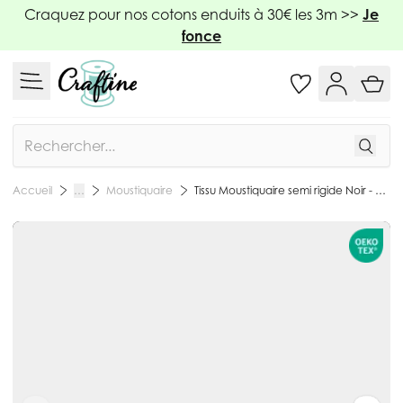
Allez au contenu
Craquez pour nos cotons enduits à 30€ les 3m >>
Je
fonce
Rechercher
Moustiquaire
Tissu Moustiquaire semi rigide Noir - Par 10 cm
Accueil
…