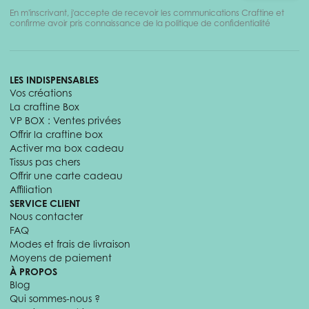
En m'inscrivant, j'accepte de recevoir les communications Craftine et
confirme avoir pris connaissance de la politique de confidentialité
LES INDISPENSABLES
Vos créations
La craftine Box
VP BOX : Ventes privées
Offrir la craftine box
Activer ma box cadeau
Tissus pas chers
Offrir une carte cadeau
Affiliation
SERVICE CLIENT
Nous contacter
FAQ
Modes et frais de livraison
Moyens de paiement
À PROPOS
Blog
Qui sommes-nous ?